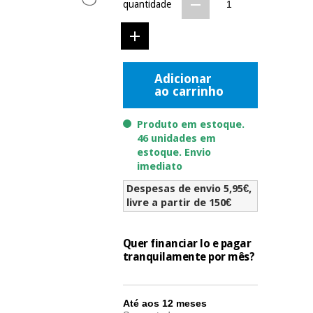
quantidade
Novidades
Material
Medicina
médico
tradicional
chinesa
sanitário
Novidades
Ofertas
Adicionar
Mobiliário
ao carrinho
Medicina
clínico
tradicional
Outlet
Ofertas
Produto em estoque.
chinesa
Gabinetes
46 unidades em
terapêuticos
estoque. Envio
imediato
Fisaude
Mobiliário
Outlet
Material de
Tech
clínico
Despesas de envio 5,95€,
proteção
Academy
livre a partir de 150€
essencial
para
Gabinetes
coronavirus
Fisaude
terapêuticos
Quer financiar lo e pagar
Fisaude
tranquilamente por mês?
Tech
Aluguer
Aerobic,
Academy
fitness
Material de
e
proteção
Até aos 12 meses
pilates