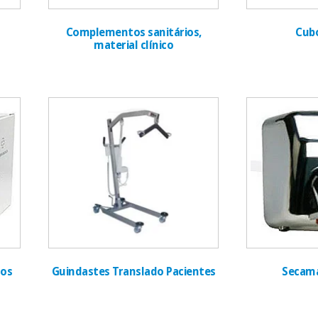
Complementos sanitários,
Cubo
material clínico
ros
Guindastes Translado Pacientes
Secama