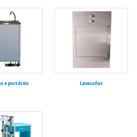
as e portáteis
Lavacuñas