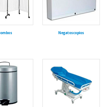
iombos
Negatoscopios