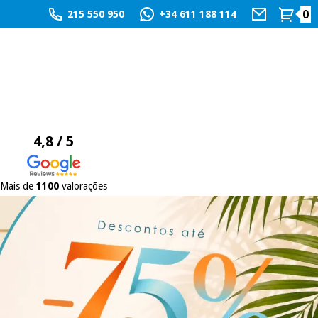
0
215 550 950
+34 611 188 114
4,8 / 5
Mais de
1100
valorações