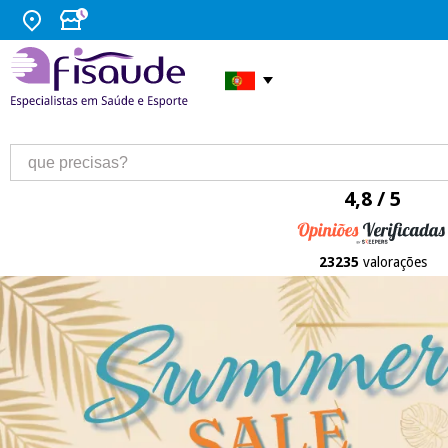
4,8 / 5
23235
valorações