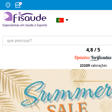
4,8 / 5
23209
valorações