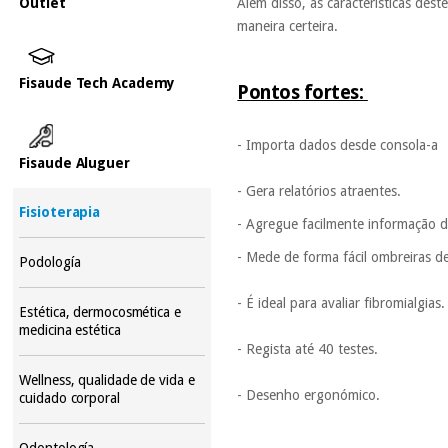
Outlet
Além disso, as características des
maneira certeira.
Fisaude Tech Academy
Pontos fortes:
- Importa dados desde consola-a
Fisaude Aluguer
- Gera relatórios atraentes.
Fisioterapia
- Agregue facilmente informação d
- Mede de forma fácil ombreiras de
Podología
- É ideal para avaliar fibromialgia
Estética, dermocosmética e
medicina estética
- Regista até 40 testes.
Wellness, qualidade de vida e
- Desenho ergonómico.
cuidado corporal
Odontología