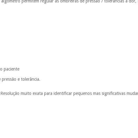
te algómetro permitem regular as ombreiras de pressão / tolerâncias à dor
o paciente
 pressão e tolerância.
s. Resolução muito exata para identificar pequenos mas significativas mudan