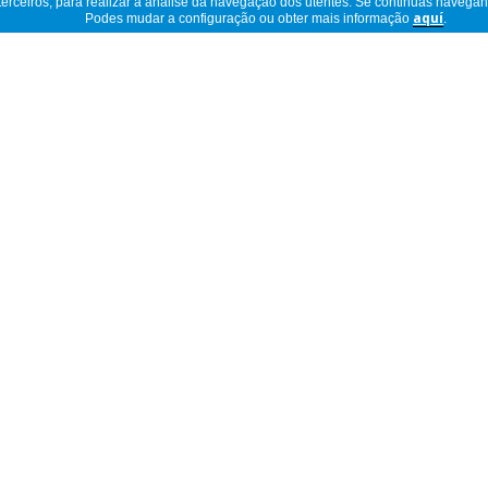
 terceiros, para realizar a análise da navegação dos utentes. Se continuas navega
Podes mudar a configuração ou obter mais informação
aquí
.
Ler descrição completa
 este produto