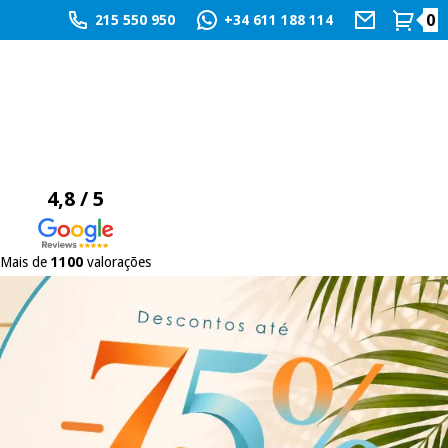
0
215 550 950
+34 611 188 114
4,8 / 5
Mais de
1100
valorações