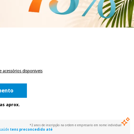
e acessórios disponiveis
mento
ias aprox.
*2 anos de inscripção na ordem e empresario em nome individual
 saúde
tens preconcedido até