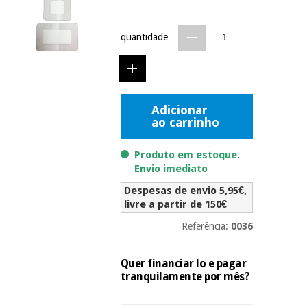
Novidades
Material
Medicina
médico
tradicional
quantidade
chinesa
sanitário
Novidades
Ofertas
Mobiliário
Medicina
clínico
Adicionar
tradicional
Outlet
Ofertas
ao carrinho
chinesa
Gabinetes
terapêuticos
Produto em estoque.
Fisaude
Mobiliário
Envio imediato
Outlet
Material de
Tech
clínico
proteção
Academy
Despesas de envio 5,95€,
essencial
livre a partir de 150€
para
Gabinetes
coronavirus
Referência:
0036
Fisaude
terapêuticos
Fisaude
Tech
Aluguer
Aerobic,
Quer financiar lo e pagar
Academy
fitness
tranquilamente por mês?
Material de
e
proteção
pilates