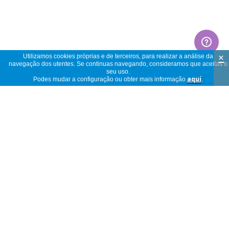
×
Utilizamos cookies próprias e de terceiros, para realizar a análise da
navegação dos utentes. Se continuas navegando, consideramos que aceitas o
seu uso.
Podes mudar a configuração ou obter mais informação
aquí
.