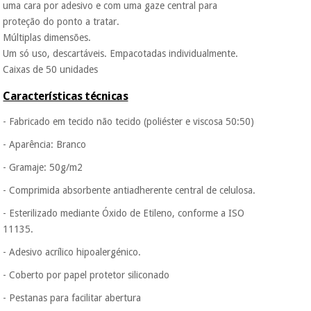
uma cara por adesivo e com uma gaze central para
Muito
conveniente
, pois
proteção do ponto a tratar.
hoje paga apenas 1/3
Instrumental
Múltiplas dimensões.
do valor. As restantes
cirúrgico
Um só uso, descartáveis. Empacotadas individualmente.
duas prestações
(liquidação)
serão cobradas no
Caixas de 50 unidades
mesmo dia de cada
mês.
Características técnicas
Sem
- Fabricado em tecido não tecido (poliéster e viscosa 50:50)
compromisso.
Pode adiantar o
- Aparência: Branco
pagamento total ou
parcial quando
- Gramaje: 50g/m2
quiser, sem
- Comprimida absorbente antiadherente central de celulosa.
penalizações ou
truques.
- Esterilizado mediante Óxido de Etileno, conforme a ISO
Os seus dados
11135.
protegidos.
Não
vendemos os seus
- Adesivo acrílico hipoalergénico.
dados a terceiros
- Coberto por papel protetor siliconado
nem o
incomodaremos para
- Pestanas para facilitar abertura
tentar vender-lhe um