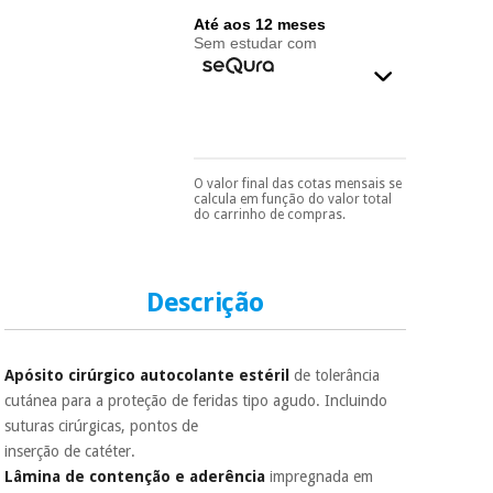
essencial
Até aos 12 meses
para
Fisaude
Desportos
Sem estudar com
coronavirus
Aluguer
e jogos
Vestuário
Aerobic,
sanitário
fitness e
pilates
O valor final das cotas mensais se
Pode escolhê-lo no final
Veterinária
calcula em função do valor total
do processo de compra,
do carrinho de compras.
ao escolher o método de
Desportos
pagamento.
Só
Ortopedia
e jogos
precisará do seu
documento de
identificação,
Descrição
Instrumental
número de
cirúrgico
Vestuário
telemóvel e número
(liquidação)
sanitário
de cartão.
Apósito cirúrgico autocolante estéril
de tolerância
É gratuito para si
cutánea para a proteção de feridas tipo agudo. Incluindo
porque a SeQura
Veterinária
suturas cirúrgicas, pontos de
colabora com a
Fisaude para que
inserção de catéter.
assim seja.
Lâmina de contenção e aderência
impregnada em
Ortopedia