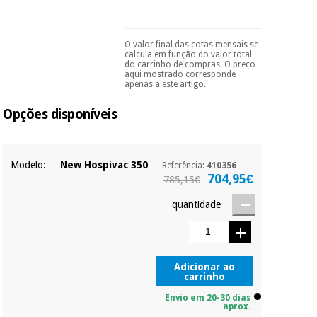
essencial
para
Fisaude
Desportos
coronavirus
Aluguer
e jogos
O valor final das cotas mensais se
Pode escolhê-lo no final
calcula em função do valor total
do processo de compra,
do carrinho de compras. O preço
ao escolher o método de
Vestuário
Aerobic,
aqui mostrado corresponde
pagamento.
Só
apenas a este artigo.
sanitário
fitness e
precisará do seu
documento de
pilates
Opções disponíveis
identificação,
Veterinária
número de
telemóvel e número
Desportos
de cartão.
Ortopedia
e jogos
Modelo:
New Hospivac 350
Referência:
410356
É gratuito para si
704,95€
785,15€
porque a SeQura
Instrumental
colabora com a
quantidade
cirúrgico
Vestuário
Fisaude para que
(liquidação)
sanitário
assim seja.
Muito
conveniente
, pois
Veterinária
Adicionar ao
hoje paga apenas 1/3
carrinho
do valor. As restantes
Envio em 20-30 dias
duas prestações
aprox.
Ortopedia
serão cobradas no