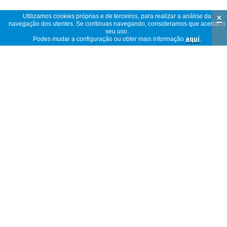
×
Utilizamos cookies próprias e de terceiros, para realizar a análise da
navegação dos utentes. Se continuas navegando, consideramos que aceitas o
seu uso.
Podes mudar a configuração ou obter mais informação
aquí
.