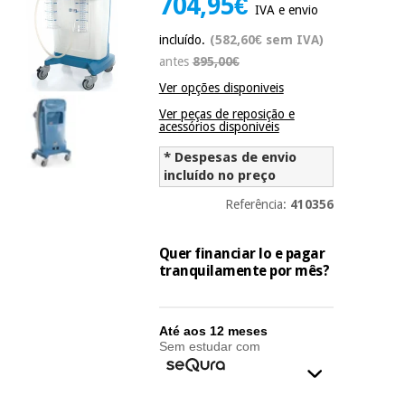
704,95€
IVA e envio
Novidades
Material
Medicina
incluído.
(582,60€ sem IVA)
médico
tradicional
antes
895,00€
chinesa
sanitário
Novidades
Ofertas
Ver opções disponiveis
Mobiliário
Ver peças de reposição e
Medicina
acessórios disponiveis
clínico
tradicional
Outlet
Ofertas
* Despesas de envio
chinesa
Gabinetes
incluído no preço
terapêuticos
Referência:
410356
Fisaude
Mobiliário
Outlet
Material de
Tech
clínico
proteção
Academy
Quer financiar lo e pagar
essencial
tranquilamente por mês?
para
Gabinetes
coronavirus
Fisaude
terapêuticos
Fisaude
Até aos 12 meses
Tech
Aluguer
Aerobic,
Sem estudar com
Academy
fitness
Material de
e
proteção
pilates