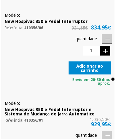
mesmo dia de cada
mês.
Modelo:
Instrumental
Sem
New Hospivac 350 e Pedal Interruptor
cirúrgico
compromisso.
834,95€
931,65€
Referência:
410356/06
(liquidação)
Pode adiantar o
pagamento total ou
quantidade
parcial quando
quiser, sem
penalizações ou
truques.
Adicionar ao
Os seus dados
carrinho
protegidos.
Não
Envio em 20-30 dias
vendemos os seus
aprox.
dados a terceiros
nem o
incomodaremos para
tentar vender-lhe um
Modelo:
crédito pessoal.
New Hospivac 350 e Pedal Interruptor e
Sistema de Mudança de Jarra Automatico
1.036,50€
Referência:
410356/01
929,95€
quantidade