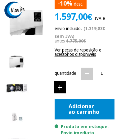
-10%
desc.
Novidades
Material
Medicina
1.597,00€
médico
tradicional
IVA e
chinesa
sanitário
Novidades
Ofertas
envio incluído.
(1.319,83€
sem IVA)
Mobiliário
antes
1.775,00€
Medicina
clínico
tradicional
Ver peças de reposição e
Outlet
Ofertas
acessórios disponiveis
chinesa
Gabinetes
terapêuticos
quantidade
Fisaude
Mobiliário
Outlet
Material de
Tech
clínico
proteção
Academy
essencial
para
Gabinetes
coronavirus
Adicionar
Fisaude
terapêuticos
Fisaude
ao carrinho
Tech
Aluguer
Aerobic,
Academy
fitness
Produto em estoque.
Material de
e
Envio imediato
proteção
pilates