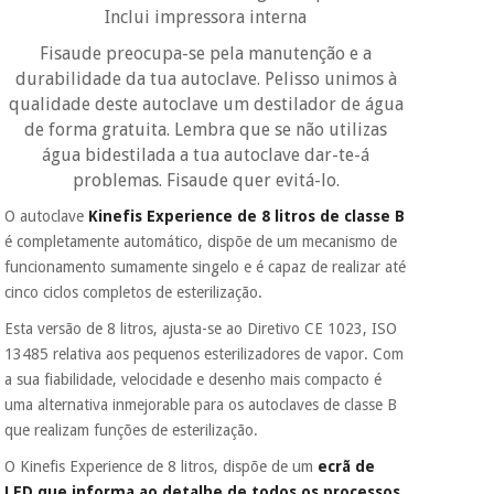
Inclui impressora interna
quiser, sem
penalizações ou
Fisaude preocupa-se pela manutenção e a
truques.
durabilidade da tua autoclave. Pelisso unimos à
Os seus dados
qualidade deste autoclave um destilador de água
protegidos.
Não
de forma gratuita. Lembra que se não utilizas
vendemos os seus
água bidestilada a tua autoclave dar-te-á
dados a terceiros
nem o
problemas. Fisaude quer evitá-lo.
incomodaremos para
tentar vender-lhe um
O autoclave
Kinefis Experience de 8 litros de classe B
crédito pessoal.
é completamente automático, dispõe de um mecanismo de
funcionamento sumamente singelo e é capaz de realizar até
cinco ciclos completos de esterilização.
Esta versão de 8 litros, ajusta-se ao Diretivo CE 1023, ISO
13485 relativa aos pequenos esterilizadores de vapor. Com
a sua fiabilidade, velocidade e desenho mais compacto é
uma alternativa inmejorable para os autoclaves de classe B
que realizam funções de esterilização.
O Kinefis Experience de 8 litros, dispõe de um
ecrã de
LED que informa ao detalhe de todos os processos