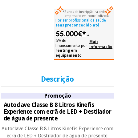
documento de
identificação,
*2 anos de inscripção na ordem e
número de
empresario em nome individual
telemóvel e número
Por ser profissional da saúde
de cartão.
tens preconcedido até
É gratuito para si
+
porque a SeQura
IVA de
Mais
colabora com a
financiamento por
informação
Fisaude para que
renting em
equipamento
assim seja.
Muito
conveniente
, pois
Descrição
hoje paga apenas 1/3
do valor. As restantes
duas prestações
serão cobradas no
Promoção
mesmo dia de cada
Autoclave Classe B 8 Litros Kinefis
mês.
Experience com ecrã de LED + Destilador
Sem
de água de presente
compromisso.
Pode adiantar o
Autoclave Classe B 8 Litros Kinefis Experience com
pagamento total ou
ecrã de LED + Destilador de água de presente.
parcial quando