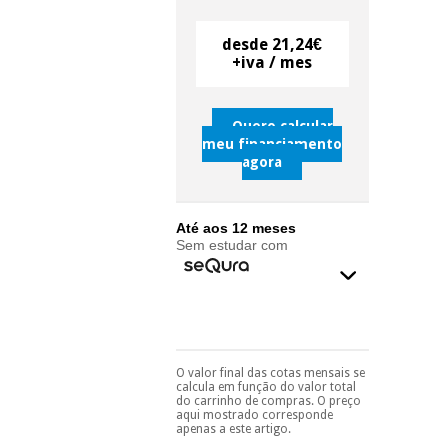
desde 21,24€
Instrumental
+iva / mes
cirúrgico
(liquidação)
Quero calcular
meu financiamento
agora
Até aos 12 meses
Sem estudar com
O valor final das cotas mensais se
Pode escolhê-lo no final
calcula em função do valor total
do processo de compra,
do carrinho de compras. O preço
ao escolher o método de
aqui mostrado corresponde
pagamento.
Só
apenas a este artigo.
precisará do seu