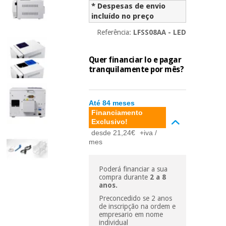
essencial
* Despesas de envio
para
Fisaude
incluído no preço
Desportos
coronavirus
Aluguer
e jogos
Referência:
LFSS08AA - LED
Vestuário
Aerobic,
Quer financiar lo e pagar
sanitário
fitness e
tranquilamente por mês?
pilates
Veterinária
Até 84 meses
Desportos
Ortopedia
Financiamento
e jogos
Exclusivo!
desde 21,24€
+iva /
Instrumental
mes
cirúrgico
Vestuário
(liquidação)
sanitário
Poderá financiar a sua
compra durante
2 a 8
anos.
Veterinária
Preconcedido se 2 anos
de inscripção na ordem e
empresario em nome
Ortopedia
individual