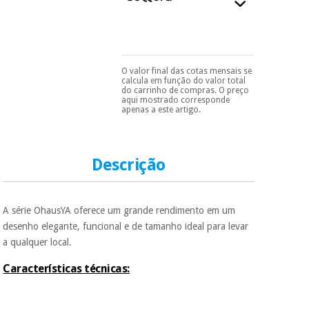
essencial
para
Fisaude
Desportos
coronavirus
Aluguer
e jogos
O valor final das cotas mensais se
Vestuário
Aerobic,
Pode escolhê-lo no final
calcula em função do valor total
sanitário
do processo de compra,
fitness e
do carrinho de compras. O preço
ao escolher o método de
aqui mostrado corresponde
pilates
pagamento.
Só
apenas a este artigo.
precisará do seu
Veterinária
documento de
identificação,
Desportos
número de
Ortopedia
e jogos
Descrição
telemóvel e número
de cartão.
Instrumental
É gratuito para si
cirúrgico
Vestuário
A série OhausYA oferece um grande rendimento em um
porque a SeQura
(liquidação)
sanitário
colabora com a
desenho elegante, funcional e de tamanho ideal para levar
Fisaude para que
a qualquer local.
assim seja.
Veterinária
Características técnicas:
Muito
conveniente
, pois
hoje paga apenas 1/3
Ortopedia
do valor. As restantes