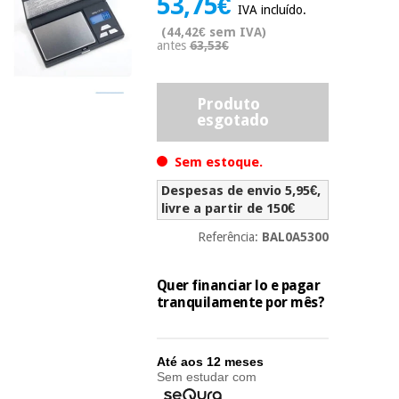
53,75€
IVA incluído.
Novidades
Material
(44,42€ sem IVA)
Medicina
antes
63,53€
médico
tradicional
chinesa
sanitário
Novidades
Ofertas
Produto
Mobiliário
esgotado
Medicina
clínico
tradicional
Outlet
Ofertas
chinesa
Sem estoque.
Gabinetes
terapêuticos
Despesas de envio 5,95€,
livre a partir de 150€
Fisaude
Mobiliário
Outlet
Material de
Tech
clínico
Referência:
BAL0A5300
proteção
Academy
essencial
para
Quer financiar lo e pagar
Gabinetes
coronavirus
tranquilamente por mês?
Fisaude
terapêuticos
Fisaude
Tech
Aluguer
Aerobic,
Academy
fitness
Até aos 12 meses
Material de
e
Sem estudar com
proteção
pilates