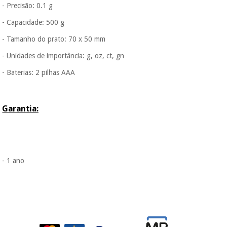
- Precisão: 0.1 g
duas prestações
serão cobradas no
- Capacidade: 500 g
Instrumental
mesmo dia de cada
mês.
cirúrgico
- Tamanho do prato: 70 x 50 mm
(liquidação)
Sem
- Unidades de importância: g, oz, ct, gn
compromisso.
Pode adiantar o
- Baterias: 2 pilhas AAA
pagamento total ou
parcial quando
quiser, sem
penalizações ou
Garantia:
truques.
Os seus dados
protegidos.
Não
vendemos os seus
dados a terceiros
- 1 ano
nem o
incomodaremos para
tentar vender-lhe um
crédito pessoal.