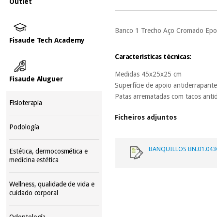
Outlet
Banco 1 Trecho Aço Cromado Ep
Fisaude Tech Academy
Características técnicas:
Medidas 45x25x25 cm
Fisaude Aluguer
Superfície de apoio antiderrapant
Patas arrematadas com tacos anti
Fisioterapia
Ficheiros adjuntos
Podología
BANQUILLOS BN.01.04
Estética, dermocosmética e
medicina estética
Wellness, qualidade de vida e
cuidado corporal
Odontología