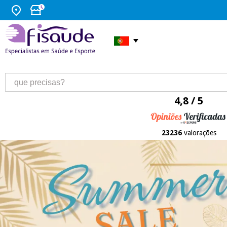
4,8 / 5
23236
valorações