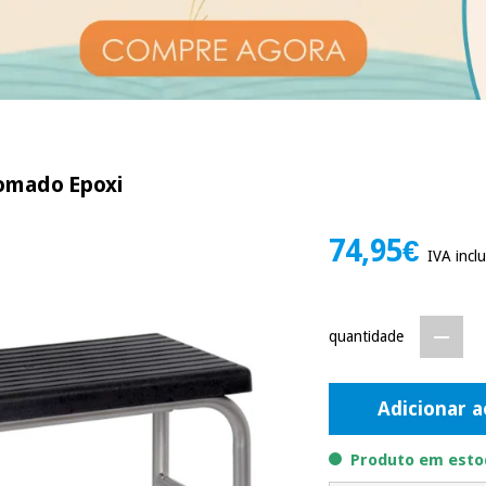
romado Epoxi
74,95€
IVA inclu
quantidade
Adicionar a
Produto em estoq