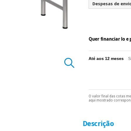
Despesas de envio 
Quer financiar lo 
Até aos 12 meses
S
O valor final das cotas m
Pode escolhê-lo no 
aqui mostrado correspond
Só precisará do 
número de cartão
É gratuito para
Descrição
Muito conveni