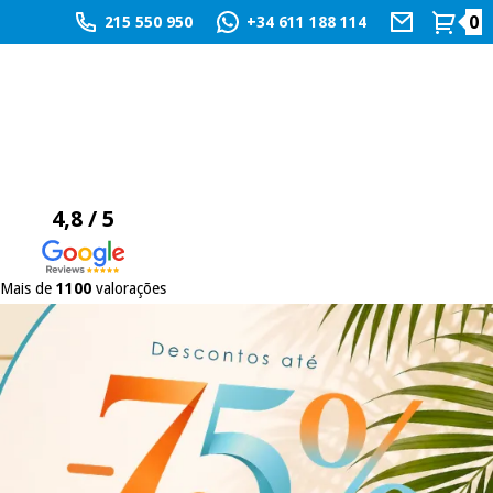
0
215 550 950
+34 611 188 114
4,8 / 5
Mais de
1100
valorações