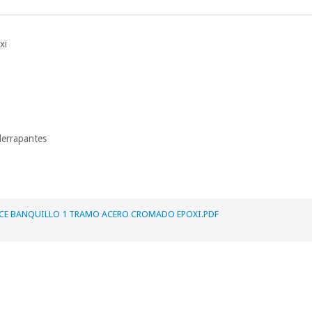
prestações serão
Sem compromi
sem penalizações
oxi
Os seus dados 
incomodaremos pa
e
derrapantes
3CE BANQUILLO 1 TRAMO ACERO CROMADO EPOXI.PDF