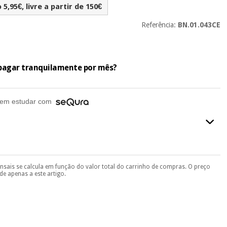
5,95€, livre a partir de 150€
Referência:
BN.01.043CE
e pagar tranquilamente por mês?
em estudar com
ensais se calcula em função do valor total do carrinho de compras. O preço
final do processo de compra, ao escolher o método de pagamento.
e apenas a este artigo.
seu documento de identificação, número de telemóvel e
.
 si
porque a SeQura colabora com a Fisaude para que assim seja.
ente
, pois hoje paga apenas 1/3 do valor. As restantes duas