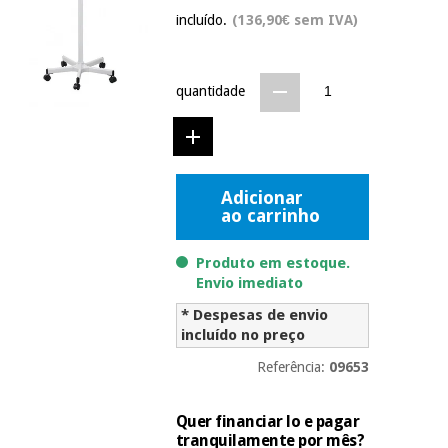
Novidades
incluído.
(136,90€ sem IVA)
Material
Medicina
médico
tradicional
chinesa
sanitário
Novidades
Ofertas
quantidade
Mobiliário
Medicina
clínico
tradicional
Outlet
Ofertas
chinesa
Gabinetes
Adicionar
terapêuticos
ao carrinho
Fisaude
Mobiliário
Outlet
Material de
Tech
Produto em estoque.
clínico
proteção
Academy
Envio imediato
essencial
para
* Despesas de envio
Gabinetes
coronavirus
incluído no preço
Fisaude
terapêuticos
Fisaude
Tech
Referência:
09653
Aluguer
Aerobic,
Academy
fitness
Material de
e
Quer financiar lo e pagar
proteção
pilates
tranquilamente por mês?