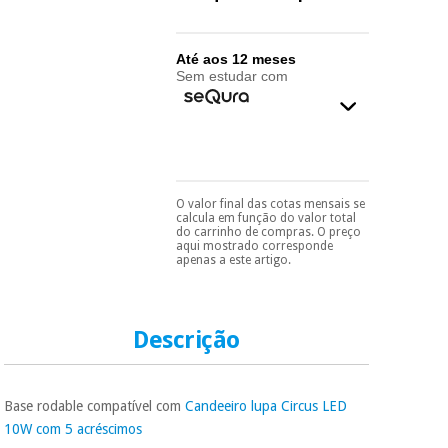
essencial
para
Fisaude
Desportos
coronavirus
Aluguer
e jogos
Até aos 12 meses
Sem estudar com
Vestuário
Aerobic,
sanitário
fitness e
pilates
Veterinária
O valor final das cotas mensais se
Pode escolhê-lo no final
Desportos
calcula em função do valor total
Ortopedia
do processo de compra,
e jogos
do carrinho de compras. O preço
ao escolher o método de
aqui mostrado corresponde
pagamento.
Só
apenas a este artigo.
precisará do seu
Instrumental
documento de
cirúrgico
Vestuário
identificação,
(liquidação)
sanitário
número de
Descrição
telemóvel e número
de cartão.
Veterinária
É gratuito para si
Base rodable compatível com
Candeeiro lupa Circus LED
porque a SeQura
colabora com a
10W com 5 acréscimos
Ortopedia
Fisaude para que