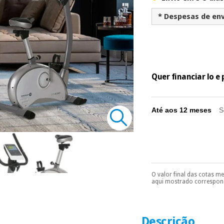
* Despesas de env
Quer financiar lo 
Até aos 12 meses
S
O valor final das cotas m
Pode escolhê-lo no 
aqui mostrado correspond
Só precisará do 
número de cartão
É gratuito para
Descrição