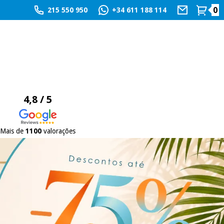
0
215 550 950
+34 611 188 114
4,8 / 5
Mais de
1100
valorações