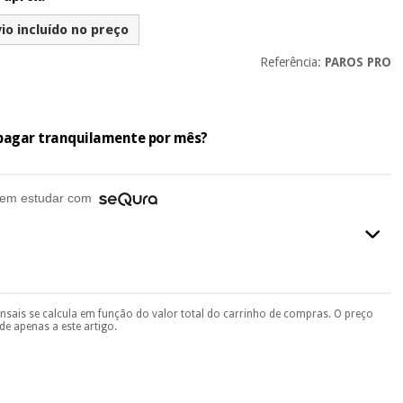
io incluído no preço
Referência:
PAROS PRO
e pagar tranquilamente por mês?
em estudar com
ensais se calcula em função do valor total do carrinho de compras. O preço
final do processo de compra, ao escolher o método de pagamento.
e apenas a este artigo.
seu documento de identificação, número de telemóvel e
.
 si
porque a SeQura colabora com a Fisaude para que assim seja.