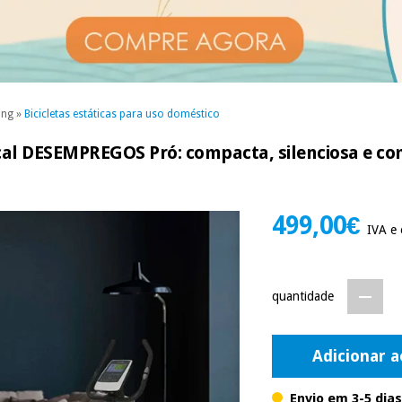
ing
»
Bicicletas estáticas para uso doméstico
tical DESEMPREGOS Pró: compacta, silenciosa e com
499,00€
IVA e 
quantidade
Adicionar a
Envio em 3-5 dias