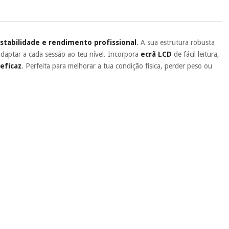
ente
, pois hoje paga apenas 1/3 do valor. As restantes duas
 cobradas no mesmo dia de cada mês.
sso.
Pode adiantar o pagamento total ou parcial quando quiser,
 ou truques.
stabilidade e rendimento profissional
. A sua estrutura robusta
aptar a cada sessão ao teu nível. Incorpora
ecrã LCD
de fácil leitura,
protegidos.
Não vendemos os seus dados a terceiros nem o
ra tentar vender-lhe um crédito pessoal.
eficaz
. Perfeita para melhorar a tua condição física, perder peso ou