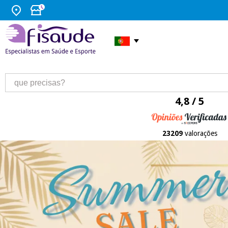
4,8 / 5
23209
valorações