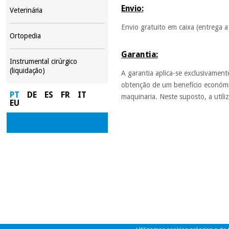
Envio:
Veterinária
Envio gratuito em caixa (entrega a
Ortopedia
Garantia:
Instrumental cirúrgico
(liquidação)
A garantia aplica-se exclusivamen
obtenção de um benefício económi
PT
DE
ES
FR
IT
maquinaria. Neste suposto, a utili
EU