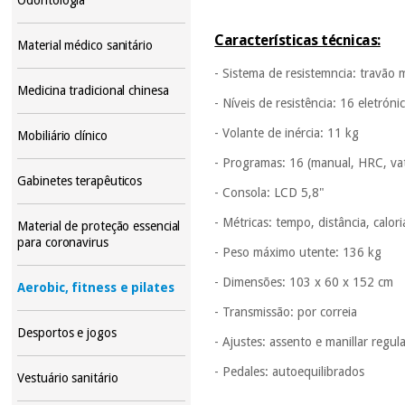
Características técnicas:
Material médico sanitário
- Sistema de resistemncia: travão
Medicina tradicional chinesa
- Níveis de resistência: 16 eletróni
- Volante de inércia: 11 kg
Mobiliário clínico
- Programas: 16 (manual, HRC, vati
Gabinetes terapêuticos
- Consola: LCD 5,8"
- Métricas: tempo, distância, calor
Material de proteção essencial
para coronavirus
- Peso máximo utente: 136 kg
- Dimensões: 103 x 60 x 152 cm
Aerobic, fitness e pilates
- Transmissão: por correia
Desportos e jogos
- Ajustes: assento e manillar regul
- Pedales: autoequilibrados
Vestuário sanitário