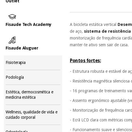
Outlet
A bicicleta estática vertical
Desem
Fisaude Tech Academy
de aço,
sistema de resistência
monitorização de frequência cardí
manter-te ativo sem sair de casa.
Fisaude Aluguer
Pontos fortes:
Fisioterapia
- Estrutura robusta e estável de a
Podología
- Resistência magnética silenciosa
- 16 programas de treinamento va
Estética, dermocosmética e
medicina estética
- Assento ergonómico ajustable (ve
- Monitorização de frequência card
Wellness, qualidade de vida e
cuidado corporal
- Ecrã LCD clara com métricas com
- Funcionamento suave e silencioso
Odontología