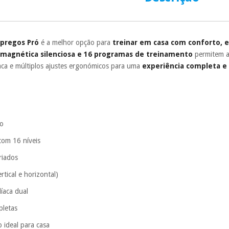
Muito conveni
prestações serão
Sem compromi
sem penalizações
pregos Pró
é a melhor opção para
treinar em casa com conforto, e
 magnética silenciosa e 16 programas de treinamento
permitem ad
Os seus dados 
incomodaremos pa
aca e múltiplos ajustes ergonómicos para uma
experiência completa e 
ço
 com 16 níveis
riados
rtical e horizontal)
íaca dual
pletas
 ideal para casa