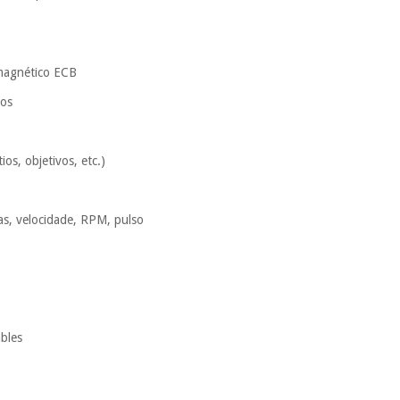
 magnético ECB
cos
os, objetivos, etc.)
ias, velocidade, RPM, pulso
ables