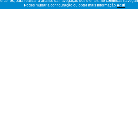
 terceiros, para realizar a análise da navegação dos utentes. Se continuas navega
Podes mudar a configuração ou obter mais informação
aquí
.
Ler descrição completa