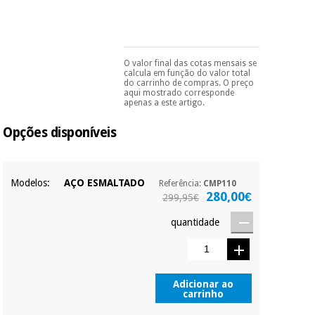
essencial
para
Fisaude
Desportos
coronavirus
Aluguer
e jogos
O valor final das cotas mensais se
Pode escolhê-lo no final
Vestuário
calcula em função do valor total
Aerobic,
do processo de compra,
do carrinho de compras. O preço
sanitário
ao escolher o método de
fitness e
aqui mostrado corresponde
pagamento.
Só
apenas a este artigo.
pilates
precisará do seu
Veterinária
documento de
Opções disponíveis
identificação,
número de
Desportos
telemóvel e número
Ortopedia
e jogos
de cartão.
Modelos:
AÇO ESMALTADO
Referência:
CMP110
Instrumental
É gratuito para si
280,00€
299,95€
cirúrgico
Vestuário
porque a SeQura
(liquidação)
colabora com a
sanitário
quantidade
Fisaude para que
assim seja.
Veterinária
Muito
conveniente
, pois
Adicionar ao
hoje paga apenas 1/3
carrinho
do valor. As restantes
Ortopedia