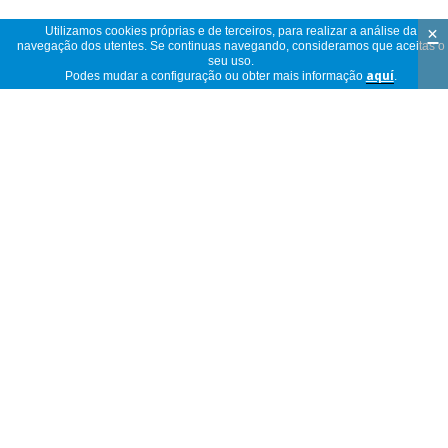
×
Utilizamos cookies próprias e de terceiros, para realizar a análise da
navegação dos utentes. Se continuas navegando, consideramos que aceitas o
seu uso.
Podes mudar a configuração ou obter mais informação
aquí
.