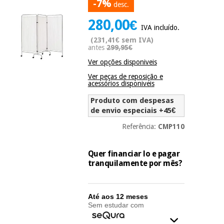
-7%
desc.
Novidades
Material
Medicina
280,00€
médico
tradicional
IVA incluído.
chinesa
sanitário
(231,41€ sem IVA)
Novidades
Ofertas
antes
299,95€
Mobiliário
Ver opções disponiveis
Medicina
clínico
Ver peças de reposição e
tradicional
Outlet
acessórios disponiveis
Ofertas
chinesa
Gabinetes
Produto com despesas
terapêuticos
de envio especiais +45€
Fisaude
Mobiliário
Referência:
CMP110
Outlet
Material de
Tech
clínico
proteção
Academy
essencial
Quer financiar lo e pagar
para
Gabinetes
tranquilamente por mês?
coronavirus
Fisaude
terapêuticos
Fisaude
Tech
Aluguer
Aerobic,
Academy
Até aos 12 meses
fitness
Material de
Sem estudar com
e
proteção
pilates