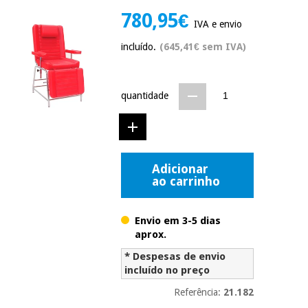
Novidades
780,95€
Material
IVA e envio
Medicina
médico
tradicional
incluído.
(645,41€ sem IVA)
chinesa
sanitário
Novidades
Ofertas
Mobiliário
Medicina
quantidade
clínico
tradicional
Outlet
Ofertas
chinesa
Gabinetes
terapêuticos
Fisaude
Mobiliário
Adicionar
Outlet
Material de
Tech
ao carrinho
clínico
proteção
Academy
essencial
para
Envio em 3-5 dias
Gabinetes
coronavirus
aprox.
Fisaude
terapêuticos
Fisaude
Tech
Aluguer
* Despesas de envio
Aerobic,
Academy
incluído no preço
fitness
Material de
e
Referência:
21.182
proteção
pilates