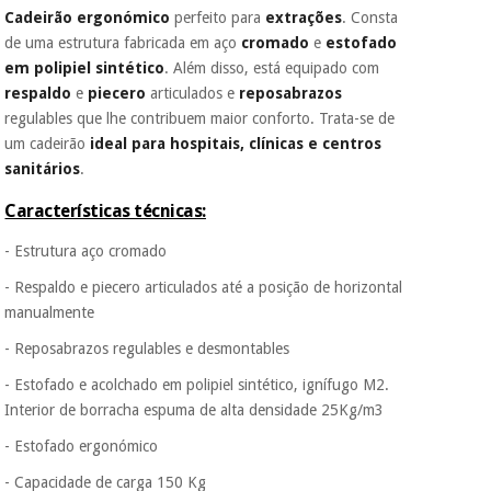
Cadeirão ergonómico
perfeito para
extrações
. Consta
porque a SeQura
colabora com a
de uma estrutura fabricada em aço
cromado
e
estofado
Instrumental
Fisaude para que
em polipiel sintético
. Além disso, está equipado com
assim seja.
cirúrgico
respaldo
e
piecero
articulados e
reposabrazos
(liquidação)
Muito
regulables que lhe contribuem maior conforto. Trata-se de
conveniente
, pois
um cadeirão
ideal para hospitais, clínicas e centros
hoje paga apenas 1/3
sanitários
.
do valor. As restantes
duas prestações
Características técnicas:
serão cobradas no
mesmo dia de cada
- Estrutura aço cromado
mês.
- Respaldo e piecero articulados até a posição de horizontal
Sem
compromisso.
manualmente
Pode adiantar o
pagamento total ou
- Reposabrazos regulables e desmontables
parcial quando
- Estofado e acolchado em polipiel sintético, ignífugo M2.
quiser, sem
penalizações ou
Interior de borracha espuma de alta densidade 25Kg/m3
truques.
- Estofado ergonómico
Os seus dados
protegidos.
Não
- Capacidade de carga 150 Kg