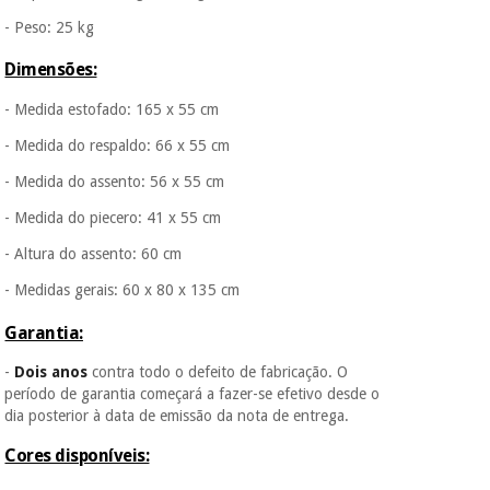
vendemos os seus
- Peso: 25 kg
dados a terceiros
nem o
Dimensões:
incomodaremos para
tentar vender-lhe um
crédito pessoal.
- Medida estofado: 165 x 55 cm
- Medida do respaldo: 66 x 55 cm
- Medida do assento: 56 x 55 cm
- Medida do piecero: 41 x 55 cm
- Altura do assento: 60 cm
- Medidas gerais: 60 x 80 x 135 cm
Garantia:
-
Dois anos
contra todo o defeito de fabricação. O
período de garantia começará a fazer-se efetivo desde o
dia posterior à data de emissão da nota de entrega.
Cores disponíveis: