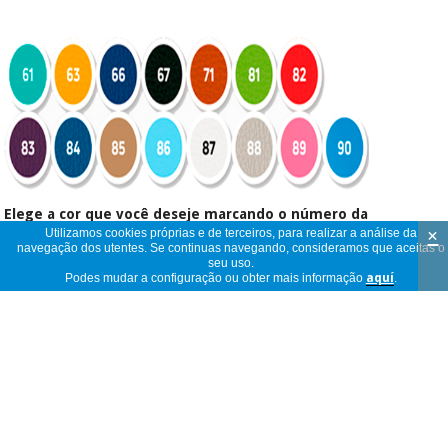
Elege a cor que você deseje marcando o número da
×
Utilizamos cookies próprias e de terceiros, para realizar a análise da
cor na lacuna de Comentários "" no processo de
navegação dos utentes. Se continuas navegando, consideramos que aceitas o
compra
seu uso.
Podes mudar a configuração ou obter mais informação
aquí
.
IMPORTANTE
: Em caso de não se especificar a cor, por
defeito entender-se-á
cor NEGRA
Transporte:
O preço inclui despesas de envio a Península. Seguindo a
política vigente das empresas de transporte
a entrega
realizar-se-á a porta de Rua
. Se é necessário subir ou
baixar algum andar devem contactar connosco para