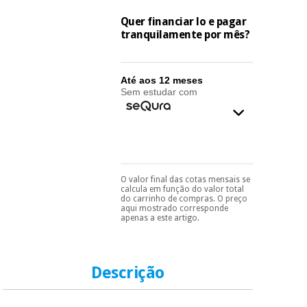
essencial
para
Fisaude
Quer financiar lo e pagar
Desportos
coronavirus
Aluguer
tranquilamente por mês?
e jogos
Vestuário
Aerobic,
Até aos 12 meses
sanitário
fitness e
Sem estudar com
pilates
Veterinária
Desportos
Ortopedia
e jogos
O valor final das cotas mensais se
Pode escolhê-lo no final
Instrumental
calcula em função do valor total
do processo de compra,
cirúrgico
do carrinho de compras. O preço
Vestuário
ao escolher o método de
aqui mostrado corresponde
(liquidação)
sanitário
pagamento.
Só
apenas a este artigo.
precisará do seu
documento de
identificação,
Veterinária
número de
Descrição
telemóvel e número
de cartão.
Ortopedia
É gratuito para si