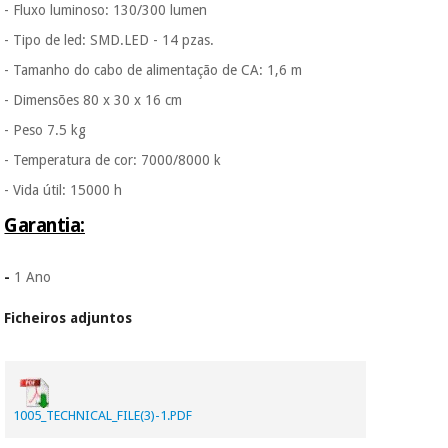
- Fluxo luminoso: 130/300 lumen
vendemos os seus
dados a terceiros
- Tipo de led: SMD.LED - 14 pzas.
nem o
- Tamanho do cabo de alimentação de CA: 1,6 m
incomodaremos para
tentar vender-lhe um
- Dimensões 80 x 30 x 16 cm
crédito pessoal.
- Peso 7.5 kg
- Temperatura de cor: 7000/8000 k
- Vida útil: 15000 h
Garantia:
-
1 Ano
Ficheiros adjuntos
1005_TECHNICAL_FILE(3)-1.PDF