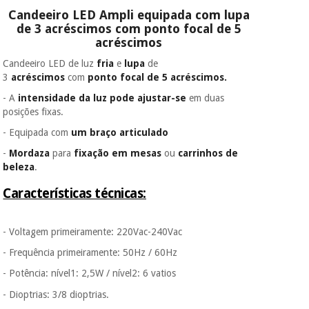
É gratuito para si
Candeeiro LED Ampli equipada com lupa
porque a SeQura
de 3 acréscimos com ponto focal de 5
colabora com a
Instrumental
acréscimos
Fisaude para que
cirúrgico
assim seja.
Candeeiro LED de luz
fria
e
lupa
de
(liquidação)
Muito
3
acréscimos
com
ponto focal de 5 acréscimos.
conveniente
, pois
- A
intensidade da luz pode ajustar-se
em duas
hoje paga apenas 1/3
posições fixas.
do valor. As restantes
duas prestações
- Equipada com
um braço articulado
serão cobradas no
mesmo dia de cada
-
Mordaza
para
fixação em mesas
ou
carrinhos de
mês.
beleza
.
Sem
Características técnicas:
compromisso.
Pode adiantar o
pagamento total ou
- Voltagem primeiramente: 220Vac-240Vac
parcial quando
quiser, sem
- Frequência primeiramente: 50Hz / 60Hz
penalizações ou
truques.
- Potência: nível1: 2,5W / nível2: 6 vatios
- Dioptrias: 3/8 dioptrias.
Os seus dados
protegidos.
Não