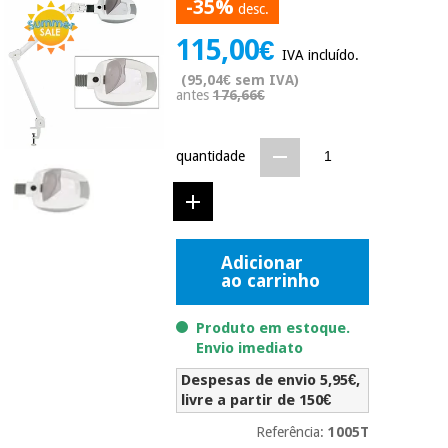
-35%
desc.
Novidades
Material
Medicina
115,00€
médico
tradicional
IVA incluído.
chinesa
sanitário
(95,04€ sem IVA)
Novidades
Ofertas
antes
176,66€
Mobiliário
Medicina
clínico
quantidade
tradicional
Outlet
Ofertas
chinesa
Gabinetes
terapêuticos
Fisaude
Mobiliário
Outlet
Material de
Tech
Adicionar
clínico
proteção
Academy
ao carrinho
essencial
para
Gabinetes
Produto em estoque.
coronavirus
Fisaude
terapêuticos
Envio imediato
Fisaude
Tech
Aluguer
Despesas de envio 5,95€,
Aerobic,
Academy
fitness
livre a partir de 150€
Material de
e
proteção
Referência:
1005T
pilates