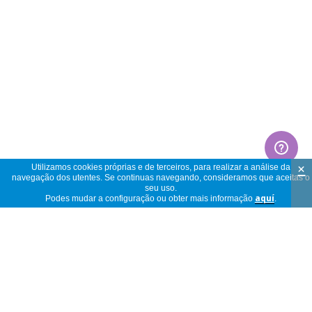
×
Utilizamos cookies próprias e de terceiros, para realizar a análise da
navegação dos utentes. Se continuas navegando, consideramos que aceitas o
seu uso.
Podes mudar a configuração ou obter mais informação
aquí
.