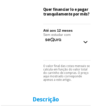
essencial
para
Fisaude
Desportos
Quer financiar lo e pagar
coronavirus
Aluguer
e jogos
tranquilamente por mês?
Vestuário
Aerobic,
sanitário
Até aos 12 meses
fitness e
Sem estudar com
pilates
Veterinária
Desportos
Ortopedia
e jogos
O valor final das cotas mensais se
Instrumental
Pode escolhê-lo no final
calcula em função do valor total
do processo de compra,
cirúrgico
Vestuário
do carrinho de compras. O preço
ao escolher o método de
(liquidação)
aqui mostrado corresponde
sanitário
pagamento.
Só
apenas a este artigo.
precisará do seu
documento de
identificação,
Veterinária
número de
Descrição
telemóvel e número
de cartão.
Ortopedia