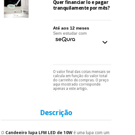
essencial
Quer financiar lo e pagar
para
tranquilamente por mês?
Fisaude
Desportos
coronavirus
Aluguer
e jogos
Até aos 12 meses
Vestuário
Aerobic,
Sem estudar com
sanitário
fitness e
pilates
Veterinária
Desportos
Ortopedia
e jogos
O valor final das cotas mensais se
Pode escolhê-lo no final
calcula em função do valor total
do processo de compra,
do carrinho de compras. O preço
Instrumental
ao escolher o método de
aqui mostrado corresponde
pagamento.
Só
cirúrgico
Vestuário
apenas a este artigo.
precisará do seu
(liquidação)
sanitário
documento de
identificação,
número de
Descrição
telemóvel e número
Veterinária
de cartão.
É gratuito para si
Ortopedia
O
Candeeiro lupa LFM LED de 10W
é uma lupa com um
porque a SeQura