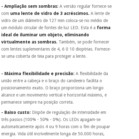
dados a terceiros
- Ampliação sem sombras:
A versão regular fornece-se
nem o
incomodaremos para
com
uma lente de vidro de 3 acréscimos.
A lente de
tentar vender-lhe um
vidro de um diâmetro de 127 mm coloca-se no médio de
crédito pessoal.
um módulo circular de fontes de luz LED. Esta é a
forma
ideal de iluminar um objeto, eliminando
virtualmente as sombras.
Também, se pode fornecer
com lentes suplementares de 4, 6 0 10 dioptrias. Fornece-
se uma coberta de teia para proteger a lente.
- Máxima flexibilidade e precisão:
A flexibilidade da
união entre a cabeça e o braço do candeeiro facilita o
posicionamento exato. O braço proporciona um longo
alcance e um movimento vertical e horizontal máximo, e
permanece sempre na posição correta.
- Baixo custo:
Dispõe de regulação de intensidade em
três passos (100% - 50% - 0%). Os LEDs apagam-se
automaticamente após 4 ou 9 horas com o fim de poupar
energia. Vida útil incrivelmente longa de 50.000 horas,