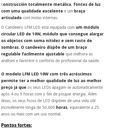
colabora com a
c
onstrucción totalmente metálica
,
fontes de luz
Fisaude para que
com uma qualidade excelente
e um
braço
assim seja.
Instrumental
articulado
com molas internas.
cirúrgico
Muito
(liquidação)
O Candeeiro LFM LED está equipada com
um módulo
conveniente
, pois
hoje paga apenas 1/3
circular LED de 10W, módulo que consegue alargar
do valor. As restantes
os objetos com soma nitidez e sem rasto de
duas prestações
sombras. O candeeiro dispõe de um braço
serão cobradas no
regulable facilmente ajustable
que melhora as
mesmo dia de cada
mês.
análises e favorece o conforto do profissional da saúde.
Sem
O modelo LFM LED 10W com três acréscimos
compromisso.
Pode adiantar o
permite ter a melhor qualidade de luz ao melhor
pagamento total ou
preço já que
os seus LEDs apagam-se automaticamente
parcial quando
após 4 ou 9 horas com o fim de poupar energia. Além
quiser, sem
disso, os seus focos de LED dispõem de uma vida útil
penalizações ou
truques.
incrivelmente longa de 50.000
horas
, equivalente a 25
anos ou mais com um uso normal.
Os seus dados
protegidos.
Não
Pontos fortes:
vendemos os seus