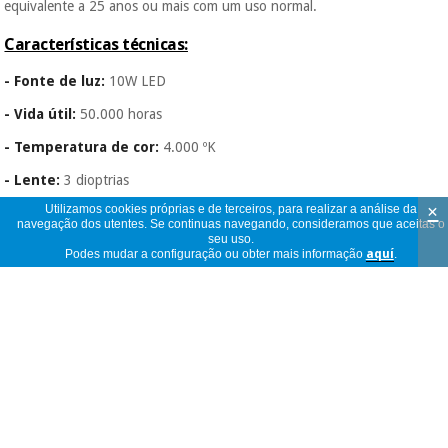
equivalente a 25 anos ou mais com um uso normal.
Características técnicas:
- Fonte de luz:
10W LED
- Vida útil:
50.000 horas
- Temperatura de cor:
4.000 ºK
- Lente:
3 dioptrias
×
Utilizamos cookies próprias e de terceiros, para realizar a análise da
- Diâmetro de lente:
127 mm
navegação dos utentes. Se continuas navegando, consideramos que aceitas o
seu uso.
- Longitude do braço:
105 cm
Podes mudar a configuração ou obter mais informação
aquí
.
- Cor:
Branco
Garantia:
- O candeeiro dispõe de uma garantia de 2 anos.