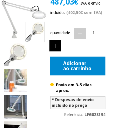
487,03€
IVA e envio
Novidades
Material
Medicina
incluído.
(402,50€ sem IVA)
médico
tradicional
chinesa
sanitário
Novidades
Ofertas
quantidade
Mobiliário
Medicina
clínico
tradicional
Outlet
Ofertas
chinesa
Gabinetes
terapêuticos
Adicionar
ao carrinho
Fisaude
Mobiliário
Outlet
Material de
Tech
clínico
proteção
Academy
essencial
Envio em 3-5 dias
para
aprox.
Gabinetes
coronavirus
Fisaude
terapêuticos
* Despesas de envio
Fisaude
Tech
incluído no preço
Aluguer
Aerobic,
Academy
fitness
Referência:
LFG028194
Material de
e
proteção
pilates