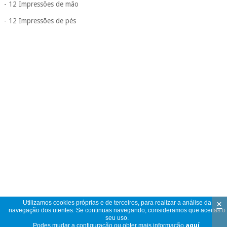
- 12 Impressões de mão
- 12 Impressões de pés
×
Utilizamos cookies próprias e de terceiros, para realizar a análise da
navegação dos utentes. Se continuas navegando, consideramos que aceitas o
seu uso.
Podes mudar a configuração ou obter mais informação
aquí
.