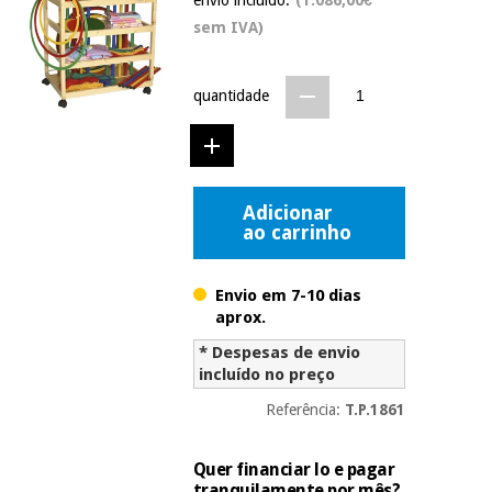
Novidades
sem IVA)
Material
Medicina
médico
tradicional
chinesa
sanitário
Novidades
quantidade
Ofertas
Mobiliário
Medicina
clínico
tradicional
Outlet
Ofertas
chinesa
Gabinetes
Adicionar
terapêuticos
ao carrinho
Fisaude
Mobiliário
Outlet
Material de
Tech
clínico
Envio em 7-10 dias
proteção
Academy
aprox.
essencial
para
* Despesas de envio
Gabinetes
coronavirus
incluído no preço
Fisaude
terapêuticos
Fisaude
Tech
Aluguer
Referência:
T.P.1861
Aerobic,
Academy
fitness
Material de
e
Quer financiar lo e pagar
proteção
pilates
tranquilamente por mês?