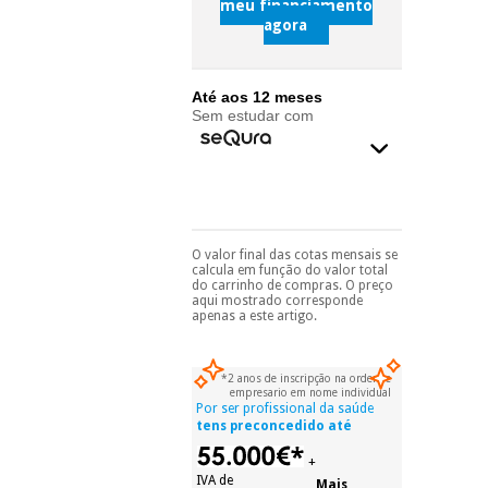
meu financiamento
agora
Instrumental
cirúrgico
Até aos 12 meses
(liquidação)
Sem estudar com
O valor final das cotas mensais se
Pode escolhê-lo no final
calcula em função do valor total
do processo de compra,
do carrinho de compras. O preço
ao escolher o método de
aqui mostrado corresponde
pagamento.
Só
apenas a este artigo.
precisará do seu
documento de
identificação,
*2 anos de inscripção na ordem e
número de
empresario em nome individual
telemóvel e número
Por ser profissional da saúde
de cartão.
tens preconcedido até
É gratuito para si
+
porque a SeQura
IVA de
Mais