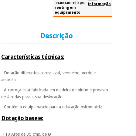
colabora com a
financiamento por
informação
Fisaude para que
renting em
equipamento
assim seja.
Muito
conveniente
, pois
Descrição
hoje paga apenas 1/3
do valor. As restantes
duas prestações
serão cobradas no
mesmo dia de cada
Características técnicas:
mês.
Sem
- Dotação diferentes cores: azul, vermelho, verde e
compromisso.
amarelo.
Pode adiantar o
pagamento total ou
- A carroça está fabricada em madeira de pinho e provisto
parcial quando
de 4 rodas para a sua deslocação.
quiser, sem
penalizações ou
- Contém a equipa baseie para a educação psicomotriz.
truques.
Dotação baseie:
Os seus dados
protegidos.
Não
vendemos os seus
- 10 Aros de 35 cms. de Ø
dados a terceiros