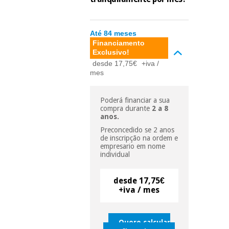
essencial
para
Fisaude
Desportos
coronavirus
Aluguer
e jogos
Até 84 meses
Financiamento
Exclusivo!
Vestuário
Aerobic,
sanitário
desde 17,75€
+iva /
fitness e
mes
pilates
Veterinária
Poderá financiar a sua
Desportos
compra durante
2 a 8
Ortopedia
anos.
e jogos
Preconcedido se 2 anos
de inscripção na ordem e
Instrumental
empresario em nome
cirúrgico
Vestuário
individual
(liquidação)
sanitário
desde 17,75€
+iva / mes
Veterinária
Quero calcular
Ortopedia