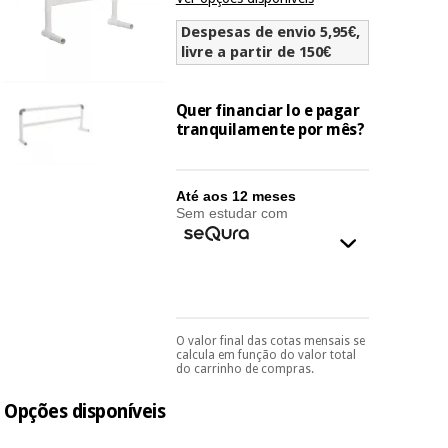
Novidades
Despesas de envio 5,95€,
Material
Medicina
livre a partir de 150€
médico
tradicional
chinesa
sanitário
Novidades
Ofertas
Quer financiar lo e pagar
Mobiliário
tranquilamente por mês?
Medicina
clínico
tradicional
Outlet
Ofertas
chinesa
Gabinetes
Até aos 12 meses
terapêuticos
Sem estudar com
Fisaude
Mobiliário
Outlet
Material de
Tech
clínico
proteção
Academy
essencial
para
Gabinetes
coronavirus
O valor final das cotas mensais se
Pode escolhê-lo no final
Fisaude
terapêuticos
Fisaude
calcula em função do valor total
do processo de compra,
Tech
do carrinho de compras.
Aluguer
ao escolher o método de
Aerobic,
Academy
pagamento.
Só
fitness
Material de
Opções disponíveis
precisará do seu
e
documento de
proteção
pilates
identificação,