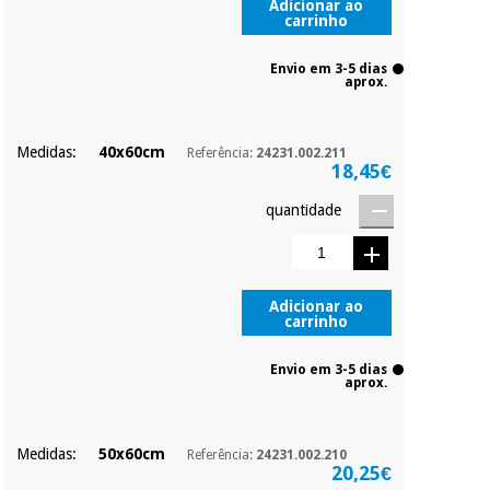
penalizações ou
Adicionar ao
carrinho
truques.
Instrumental
Os seus dados
Envio em 3-5 dias
protegidos.
Não
cirúrgico
aprox.
vendemos os seus
(liquidação)
dados a terceiros
nem o
Medidas:
40x60cm
Referência:
24231.002.211
incomodaremos para
18,45€
tentar vender-lhe um
crédito pessoal.
quantidade
Adicionar ao
carrinho
Envio em 3-5 dias
aprox.
Medidas:
50x60cm
Referência:
24231.002.210
20,25€