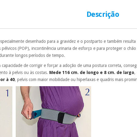
número de cartão
É gratuito para
Descrição
Muito conveni
prestações serão
Sem compromi
specialmente desenhado para a gravidez e o postparto e também resulta 
sem penalizações
pélvicos (POP), incontinência urinaria de esforço e para proteger o chão
Os seus dados 
durante longos períodos de tempo.
incomodaremos pa
 capacidade de corrigir e forçar a adoção de uma postura correta, conse
ento à pelvis ou às costas.
Mede 116 cm. de longo e 8 cm. de largo
,
or à 40
, pelvis com maior mobilidade ou hiperlaxas e quadris mais promi