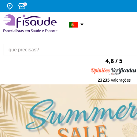
4,8 / 5
23235
valorações