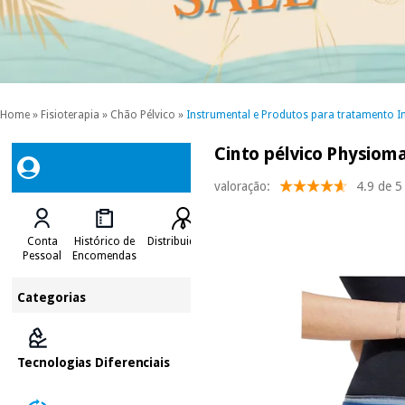
Home
»
Fisioterapia
»
Chão Pélvico
»
Instrumental e Produtos para tratamento In
Cinto pélvico Physioma
valoração:
4.9 de 5
Conta
Histórico de
Distribuidores
Pessoal
Encomendas
Categorias
Tecnologias Diferenciais