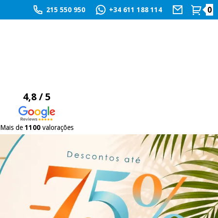
0
215 550 950
+34 611 188 114
4,8 / 5
Mais de
1100
valorações