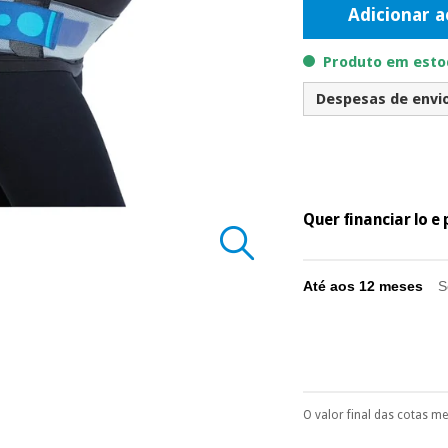
Adicionar a
Produto em estoq
Despesas de envio 
Quer financiar lo 
Até aos 12 meses
S
O valor final das cotas m
Pode escolhê-lo no 
Só precisará do 