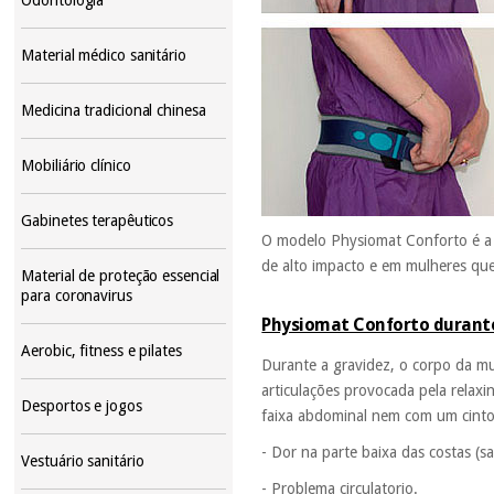
Material médico sanitário
Medicina tradicional chinesa
Mobiliário clínico
Gabinetes terapêuticos
O modelo Physiomat Conforto é a m
de alto impacto e em mulheres qu
Material de proteção essencial
para coronavirus
Physiomat Conforto durante
Aerobic, fitness e pilates
Durante a gravidez, o corpo da m
articulações provocada pela relax
Desportos e jogos
faixa abdominal nem com um cint
- Dor na parte baixa das costas (sac
Vestuário sanitário
- Problema circulatorio.