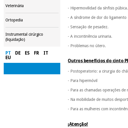
Veterinária
- Hipermovilidad da sínfisis púbica
- A síndrome de dor do ligamento
Ortopedia
- Sensação de pesadez.
Instrumental cirúrgico
- A incontinência urinaria.
(liquidação)
- Problemas no útero.
PT
DE
ES
FR
IT
EU
Outros benefícios do cinto 
- Postoperatorio: a cirurgia do ch
- Para hipermóvil
- Para as chamadas operações de r
- Na mobilidade de muitos desport
- Para as mulheres com incontinênc
¡Atenção!