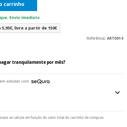
o carrinho
ue. Envio imediato
5,95€, livre a partir de 150€
Referência:
ART0014
e pagar tranquilamente por mês?
em estudar com
ensais se calcula em função do valor total do carrinho de compras.
final do processo de compra, ao escolher o método de pagamento.
seu documento de identificação, número de telemóvel e