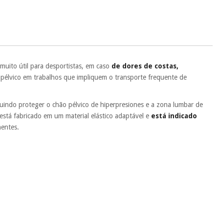
.
 si
porque a SeQura colabora com a Fisaude para que assim seja.
ente
, pois hoje paga apenas 1/3 do valor. As restantes duas
 cobradas no mesmo dia de cada mês.
sso.
Pode adiantar o pagamento total ou parcial quando quiser,
muito útil para desportistas, em caso
de dores de costas,
 ou truques.
 pélvico em trabalhos que impliquem o transporte frequente de
protegidos.
Não vendemos os seus dados a terceiros nem o
ra tentar vender-lhe um crédito pessoal.
guindo proteger o chão pélvico de hiperpresiones e a zona lumbar de
 está fabricado em um material elástico adaptável e
está indicado
nentes.