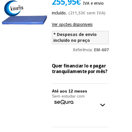
255,95€
IVA e envio
Novidades
Material
Medicina
incluído.
(211,53€ sem IVA)
médico
tradicional
chinesa
sanitário
Novidades
Ver opções disponiveis
Ofertas
* Despesas de envio
Mobiliário
incluído no preço
Medicina
clínico
tradicional
Outlet
Ofertas
Referência:
EM-607
chinesa
Gabinetes
terapêuticos
Quer financiar lo e pagar
tranquilamente por mês?
Fisaude
Mobiliário
Outlet
Material de
Tech
clínico
proteção
Academy
essencial
Até aos 12 meses
para
Gabinetes
Sem estudar com
coronavirus
Fisaude
terapêuticos
Fisaude
Tech
Aluguer
Aerobic,
Academy
fitness
Material de
e
proteção
pilates