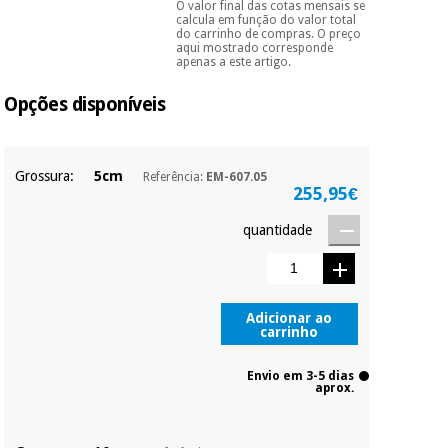
essencial
O valor final das cotas mensais se
Pode escolhê-lo no final
calcula em função do valor total
para
do processo de compra,
Fisaude
do carrinho de compras. O preço
Desportos
ao escolher o método de
coronavirus
Aluguer
aqui mostrado corresponde
e jogos
pagamento.
Só
apenas a este artigo.
precisará do seu
documento de
Opções disponíveis
Vestuário
Aerobic,
identificação,
número de
sanitário
fitness e
telemóvel e número
pilates
de cartão.
Veterinária
Grossura:
5cm
Referência:
EM-607.05
É gratuito para si
255,95€
porque a SeQura
Desportos
Ortopedia
colabora com a
quantidade
e jogos
Fisaude para que
assim seja.
Instrumental
cirúrgico
Vestuário
Muito
(liquidação)
sanitário
conveniente
, pois
Adicionar ao
carrinho
hoje paga apenas 1/3
do valor. As restantes
duas prestações
Veterinária
Envio em 3-5 dias
serão cobradas no
aprox.
mesmo dia de cada
mês.
Ortopedia