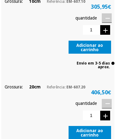
Grossura:
10cm
Referência:
EM-607.10
Sem
305,95€
compromisso.
Pode adiantar o
Instrumental
quantidade
pagamento total ou
cirúrgico
parcial quando
(liquidação)
quiser, sem
penalizações ou
truques.
Adicionar ao
carrinho
Os seus dados
protegidos.
Não
vendemos os seus
Envio em 3-5 dias
aprox.
dados a terceiros
nem o
incomodaremos para
tentar vender-lhe um
Grossura:
20cm
Referência:
EM-607.20
crédito pessoal.
406,50€
quantidade
Adicionar ao
carrinho