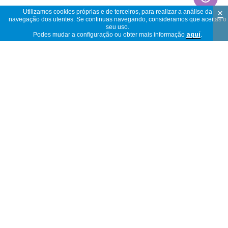
×
Utilizamos cookies próprias e de terceiros, para realizar a análise da
navegação dos utentes. Se continuas navegando, consideramos que aceitas o
seu uso.
Podes mudar a configuração ou obter mais informação
aquí
.