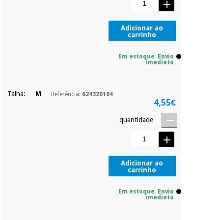
parcial quando
quiser, sem
Instrumental
penalizações ou
Adicionar ao
carrinho
truques.
cirúrgico
(liquidação)
Os seus dados
Em estoque. Envio
protegidos.
Não
imediato
vendemos os seus
dados a terceiros
nem o
Talha:
M
Referência:
624320104
incomodaremos para
4,55€
tentar vender-lhe um
crédito pessoal.
quantidade
Adicionar ao
carrinho
Em estoque. Envio
imediato