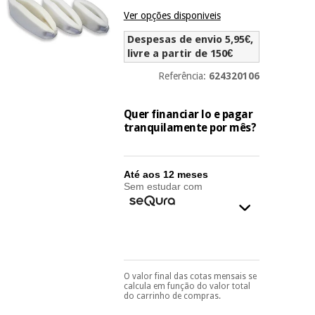
Novidades
Ver opções disponiveis
Material
Medicina
médico
tradicional
Despesas de envio 5,95€,
chinesa
sanitário
livre a partir de 150€
Novidades
Ofertas
Referência:
624320106
Mobiliário
Medicina
clínico
tradicional
Quer financiar lo e pagar
Outlet
Ofertas
chinesa
tranquilamente por mês?
Gabinetes
terapêuticos
Fisaude
Mobiliário
Até aos 12 meses
Outlet
Material de
Tech
clínico
Sem estudar com
proteção
Academy
essencial
para
Gabinetes
coronavirus
Fisaude
terapêuticos
Fisaude
Tech
Aluguer
Aerobic,
Academy
O valor final das cotas mensais se
Pode escolhê-lo no final
fitness
Material de
calcula em função do valor total
do processo de compra,
e
do carrinho de compras.
proteção
ao escolher o método de
pilates
pagamento.
Só