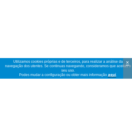
×
Utilizamos cookies próprias e de terceiros, para realizar a análise da
navegação dos utentes. Se continuas navegando, consideramos que aceitas o
seu uso.
Podes mudar a configuração ou obter mais informação
aquí
.