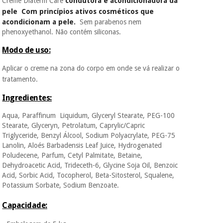
Creme Diaterm Care
condutora e acondicionadora da
Fisaude para que
pele
Com princípios ativos cosméticos que
assim seja.
acondicionam a pele.
Sem parabenos nem
Instrumental
phenoxyethanol. Não contém siliconas.
Muito
cirúrgico
conveniente
, pois
(liquidação)
Modo de uso:
hoje paga apenas 1/3
do valor. As restantes
Aplicar o creme na zona do corpo em onde se vá realizar o
duas prestações
serão cobradas no
tratamento.
mesmo dia de cada
mês.
Ingredientes:
Sem
Aqua, Paraffinum Liquidum, Glyceryl Stearate, PEG-100
compromisso.
Stearate, Glyceryn, Petrolatum, Caprylic/Capric
Pode adiantar o
Triglyceride, Benzyl Álcool, Sodium Polyacrylate, PEG-75
pagamento total ou
Lanolin, Aloés Barbadensis Leaf Juice, Hydrogenated
parcial quando
Poludecene, Parfum, Cetyl Palmitate, Betaine,
quiser, sem
Dehydroacetic Acid, Trideceth-6, Glycine Soja Oil, Benzoic
penalizações ou
truques.
Acid, Sorbic Acid, Tocopherol, Beta-Sitosterol, Squalene,
Potassium Sorbate, Sodium Benzoate.
Os seus dados
protegidos.
Não
Capacidade:
vendemos os seus
dados a terceiros