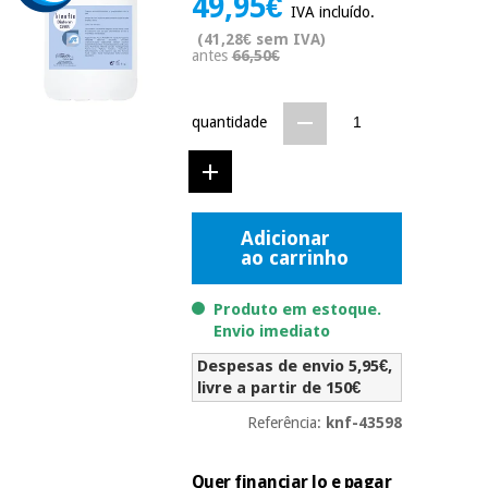
49,95€
IVA incluído.
Novidades
Material
(41,28€ sem IVA)
Medicina
antes
66,50€
médico
tradicional
chinesa
sanitário
Novidades
Ofertas
quantidade
Mobiliário
Medicina
clínico
tradicional
Outlet
Ofertas
chinesa
Gabinetes
terapêuticos
Adicionar
ao carrinho
Fisaude
Mobiliário
Outlet
Material de
Tech
clínico
proteção
Academy
Produto em estoque.
essencial
Envio imediato
para
Gabinetes
coronavirus
Despesas de envio 5,95€,
Fisaude
terapêuticos
Fisaude
livre a partir de 150€
Tech
Aluguer
Aerobic,
Academy
Referência:
knf-43598
fitness
Material de
e
proteção
pilates
Quer financiar lo e pagar