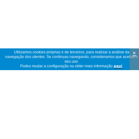
×
Utilizamos cookies próprias e de terceiros, para realizar a análise da
navegação dos utentes. Se continuas navegando, consideramos que aceitas o
seu uso.
Podes mudar a configuração ou obter mais informação
aquí
.