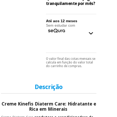
essencial
tranquilamente por mês?
para
Fisaude
Desportos
coronavirus
Aluguer
e jogos
Até aos 12 meses
Sem estudar com
Vestuário
Aerobic,
sanitário
fitness e
pilates
Veterinária
Desportos
Ortopedia
O valor final das cotas mensais se
Pode escolhê-lo no final
e jogos
calcula em função do valor total
do processo de compra,
do carrinho de compras.
ao escolher o método de
Instrumental
pagamento.
Só
cirúrgico
Vestuário
precisará do seu
(liquidação)
documento de
sanitário
identificação,
Descrição
número de
telemóvel e número
de cartão.
Veterinária
Creme Kinefis Diaterm Care: Hidratante e
É gratuito para si
Rica em Minerais
porque a SeQura
Ortopedia
colabora com a