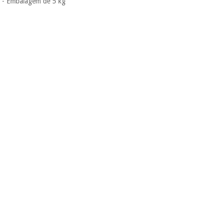
- Embalagem de 5 kg
nem o
incomodaremos para
tentar vender-lhe um
crédito pessoal.