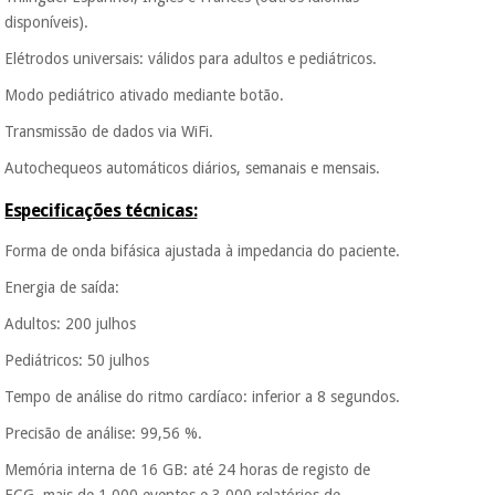
Os seus dados
disponíveis).
protegidos.
Não
vendemos os seus
Elétrodos universais: válidos para adultos e pediátricos.
dados a terceiros
nem o
Modo pediátrico ativado mediante botão.
incomodaremos para
tentar vender-lhe um
Transmissão de dados via WiFi.
crédito pessoal.
Autochequeos automáticos diários, semanais e mensais.
Especificações técnicas:
Forma de onda bifásica ajustada à impedancia do paciente.
Energia de saída:
Adultos: 200 julhos
Pediátricos: 50 julhos
Tempo de análise do ritmo cardíaco: inferior a 8 segundos.
Precisão de análise: 99,56 %.
Memória interna de 16 GB: até 24 horas de registo de