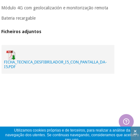
Módulo 4G com geolocalización e monitorização remota
Bateria recargable
Ficheiros adjuntos
FICHA_TECNICA_DESFIBRILADOR_I5_CON_PANTALLA_DA-
I5.PDF
×
Utilizamos cookies próprias e de terceiros, para realizar a análise da
navegação dos utentes. Se continuas navegando, consideramos que aceitas o
seu uso.