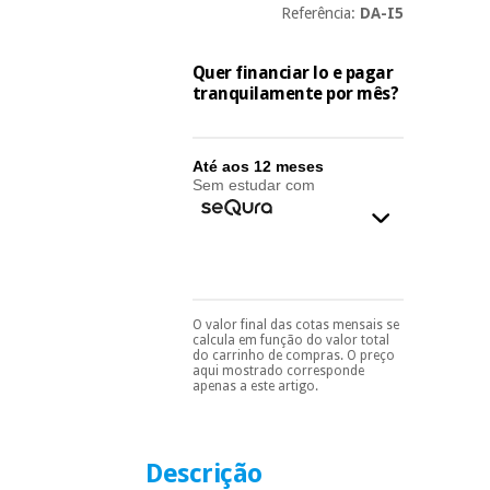
essencial
Referência:
DA-I5
para
Fisaude
Desportos
coronavirus
Aluguer
e jogos
Quer financiar lo e pagar
tranquilamente por mês?
Vestuário
Aerobic,
sanitário
fitness e
pilates
Até aos 12 meses
Sem estudar com
Veterinária
Desportos
Ortopedia
e jogos
Instrumental
cirúrgico
Vestuário
O valor final das cotas mensais se
Pode escolhê-lo no final
(liquidação)
calcula em função do valor total
sanitário
do processo de compra,
do carrinho de compras. O preço
ao escolher o método de
aqui mostrado corresponde
pagamento.
Só
apenas a este artigo.
precisará do seu
Veterinária
documento de
identificação,
número de
Descrição
telemóvel e número
Ortopedia
de cartão.