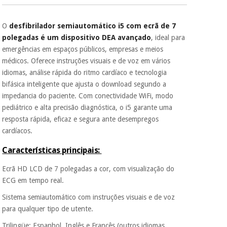
É gratuito para si
O
desfibrilador semiautomático i5 com ecrã de 7
Instrumental
porque a SeQura
colabora com a
cirúrgico
polegadas é um dispositivo DEA avançado
, ideal para
Fisaude para que
(liquidação)
emergências em espaços públicos, empresas e meios
assim seja.
médicos. Oferece instruções visuais e de voz em vários
Muito
idiomas, análise rápida do ritmo cardíaco e tecnologia
conveniente
, pois
bifásica inteligente que ajusta o download segundo a
hoje paga apenas 1/3
impedancia do paciente. Com conectividade WiFi, modo
do valor. As restantes
duas prestações
pediátrico e alta precisão diagnóstica, o i5 garante uma
serão cobradas no
resposta rápida, eficaz e segura ante desempregos
mesmo dia de cada
cardíacos.
mês.
Características principais:
Sem
compromisso.
Ecrã HD LCD de 7 polegadas a cor, com visualização do
Pode adiantar o
pagamento total ou
ECG em tempo real.
parcial quando
quiser, sem
Sistema semiautomático com instruções visuais e de voz
penalizações ou
para qualquer tipo de utente.
truques.
Trilingüe: Espanhol, Inglês e Francês (outros idiomas