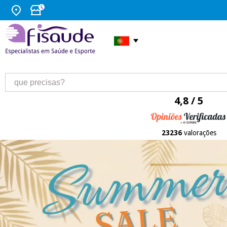
4,8 / 5
23236
valorações