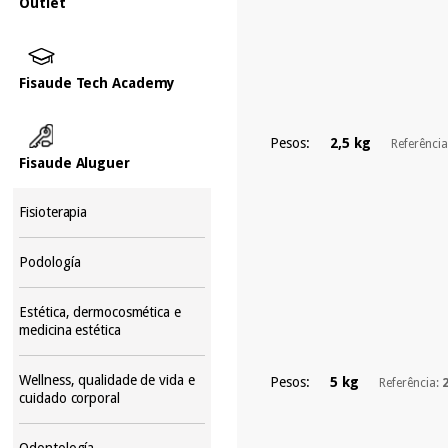
Outlet
Fisaude Tech Academy
Pesos:
2,5 kg
Referênci
Fisaude Aluguer
Fisioterapia
Podología
Estética, dermocosmética e
medicina estética
Wellness, qualidade de vida e
Pesos:
5 kg
Referência:
cuidado corporal
Odontología