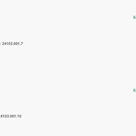
E
a:
24103.001.7
E
24103.001.10