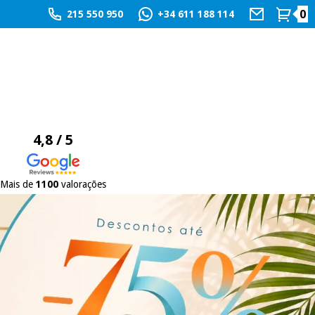
0
215 550 950
+34 611 188 114
4,8 / 5
Mais de
1100
valorações