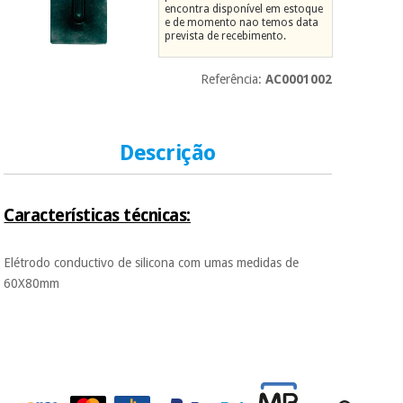
encontra disponível em estoque
Novidades
e de momento nao temos data
Material
Medicina
prevista de recebimento.
médico
tradicional
chinesa
sanitário
Novidades
Referência:
AC0001002
Ofertas
Mobiliário
Medicina
clínico
tradicional
Descrição
Outlet
Ofertas
chinesa
Gabinetes
terapêuticos
Características técnicas:
Fisaude
Mobiliário
Outlet
Material de
Tech
clínico
proteção
Academy
Elétrodo conductivo de silicona com umas medidas de
essencial
para
60X80mm
Gabinetes
coronavirus
Fisaude
terapêuticos
Fisaude
Tech
Aluguer
Aerobic,
Academy
fitness
Material de
e
proteção
pilates