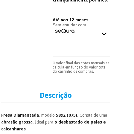
essencial
para
Fisaude
Desportos
coronavirus
Aluguer
e jogos
Até aos 12 meses
Sem estudar com
Vestuário
Aerobic,
sanitário
fitness e
pilates
Veterinária
Desportos
O valor final das cotas mensais se
Pode escolhê-lo no final
Ortopedia
calcula em função do valor total
e jogos
do processo de compra,
do carrinho de compras.
ao escolher o método de
pagamento.
Só
Instrumental
precisará do seu
cirúrgico
Vestuário
documento de
(liquidação)
identificação,
Descrição
sanitário
número de
telemóvel e número
de cartão.
Veterinária
Fresa Diamantada
, modelo
5892 (075)
. Consta de uma
É gratuito para si
abrasão grossa
. Ideal para
o desbastado de peles e
porque a SeQura
calcanhares
colabora com a
Ortopedia