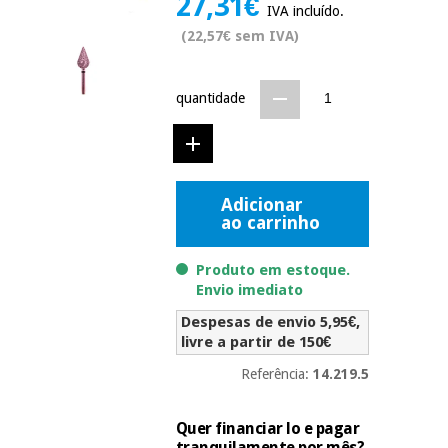
27,31€
IVA incluído.
Novidades
Material
(22,57€ sem IVA)
Medicina
médico
tradicional
chinesa
sanitário
Novidades
Ofertas
quantidade
Mobiliário
Medicina
clínico
tradicional
Outlet
Ofertas
chinesa
Gabinetes
Adicionar
terapêuticos
ao carrinho
Fisaude
Mobiliário
Outlet
Material de
Tech
clínico
Produto em estoque.
proteção
Academy
Envio imediato
essencial
para
Despesas de envio 5,95€,
Gabinetes
coronavirus
livre a partir de 150€
Fisaude
terapêuticos
Fisaude
Tech
Aluguer
Referência:
14.219.5
Aerobic,
Academy
fitness
Material de
e
Quer financiar lo e pagar
proteção
pilates
tranquilamente por mês?