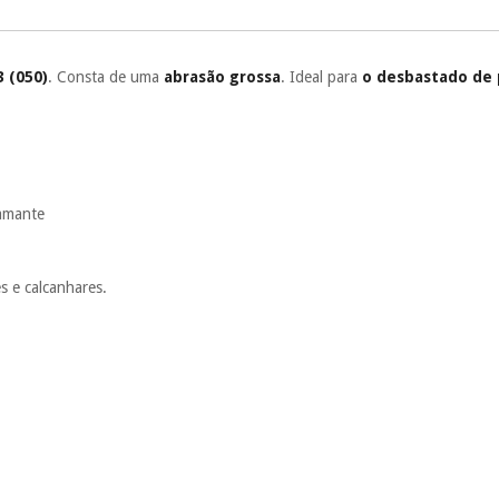
Muito conveni
prestações serão
Sem compromi
3 (050)
. Consta de uma
abrasão grossa
. Ideal para
o desbastado de 
sem penalizações
Os seus dados 
incomodaremos pa
iamante
es e calcanhares.