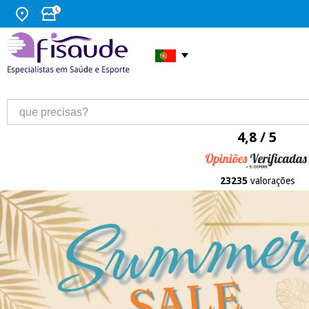
4,8 / 5
23235
valorações