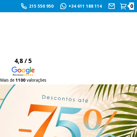
0
215 550 950
+34 611 188 114
4,8 / 5
Mais de
1100
valorações