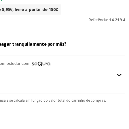
5,95€, livre a partir de 150€
Referência:
14.219.4
e pagar tranquilamente por mês?
em estudar com
ensais se calcula em função do valor total do carrinho de compras.
final do processo de compra, ao escolher o método de pagamento.
seu documento de identificação, número de telemóvel e
.
 si
porque a SeQura colabora com a Fisaude para que assim seja.