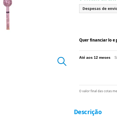
Despesas de envio 
Quer financiar lo 
Até aos 12 meses
S
O valor final das cotas m
Pode escolhê-lo no 
Só precisará do 
número de cartão
É gratuito para
Descrição