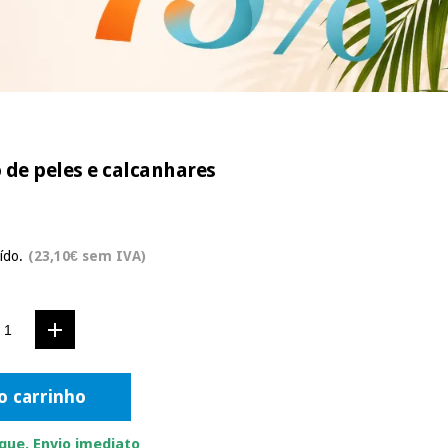
 de peles e calcanhares
ído.
(23,10€ sem IVA)
o carrinho
ue. Envio imediato