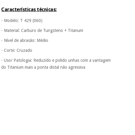
Fisaude para que
assim seja.
Características técnicas:
Instrumental
Muito
- Modelo: T 429 (060)
cirúrgico
conveniente
, pois
(liquidação)
hoje paga apenas 1/3
- Material: Carburo de Tungsteno + Titanum
do valor. As restantes
- Nível de abrasão: Médio
duas prestações
serão cobradas no
- Corte: Cruzado
mesmo dia de cada
mês.
- Uso/ Patologia: Reduzido e polido unhas com a vantagem
Sem
do Titanium mais a ponta distal não agressiva
compromisso.
Pode adiantar o
pagamento total ou
parcial quando
quiser, sem
penalizações ou
truques.
Os seus dados
protegidos.
Não
vendemos os seus
dados a terceiros