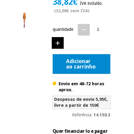
38,82€
IVA incluído.
Novidades
Material
(32,08€ sem IVA)
Medicina
médico
tradicional
chinesa
sanitário
Novidades
Ofertas
quantidade
Mobiliário
Medicina
clínico
tradicional
Outlet
Ofertas
chinesa
Gabinetes
Adicionar
terapêuticos
ao carrinho
Fisaude
Mobiliário
Outlet
Material de
Tech
clínico
proteção
Academy
Envio em 48-72 horas
essencial
aprox.
para
Gabinetes
coronavirus
Despesas de envio 5,95€,
Fisaude
terapêuticos
livre a partir de 150€
Fisaude
Tech
Aluguer
Aerobic,
Referência:
14.150.3
Academy
fitness
Material de
e
proteção
pilates
Quer financiar lo e pagar