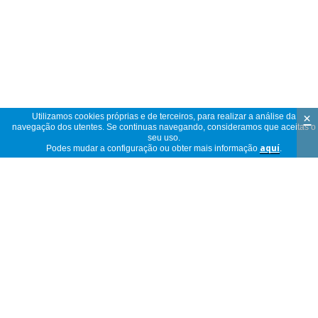
×
Utilizamos cookies próprias e de terceiros, para realizar a análise da
navegação dos utentes. Se continuas navegando, consideramos que aceitas o
seu uso.
Podes mudar a configuração ou obter mais informação
aquí
.