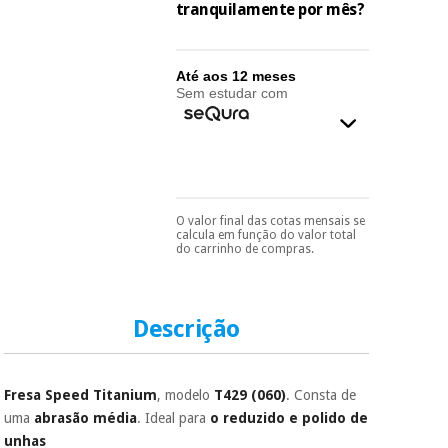
essencial
tranquilamente por mês?
para
Fisaude
Desportos
coronavirus
Aluguer
e jogos
Até aos 12 meses
Sem estudar com
Vestuário
Aerobic,
sanitário
fitness e
pilates
Veterinária
Desportos
O valor final das cotas mensais se
Ortopedia
Pode escolhê-lo no final
e jogos
calcula em função do valor total
do processo de compra,
do carrinho de compras.
ao escolher o método de
Instrumental
pagamento.
Só
precisará do seu
cirúrgico
Vestuário
documento de
(liquidação)
sanitário
identificação,
Descrição
número de
telemóvel e número
de cartão.
Veterinária
Fresa Speed Titanium
, modelo
T429 (060)
. Consta de
É gratuito para si
uma
abrasão média
. Ideal para
o reduzido e polido de
porque a SeQura
Ortopedia
unhas
colabora com a