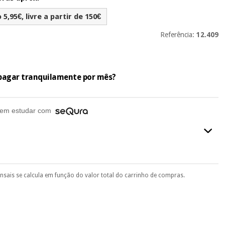
5,95€, livre a partir de 150€
Referência:
12.409
e pagar tranquilamente por mês?
em estudar com
ensais se calcula em função do valor total do carrinho de compras.
final do processo de compra, ao escolher o método de pagamento.
seu documento de identificação, número de telemóvel e
.
 si
porque a SeQura colabora com a Fisaude para que assim seja.