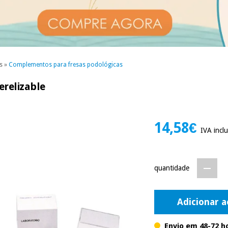
s
»
Complementos para fresas podológicas
erelizable
14,58€
IVA inclu
quantidade
Adicionar a
Envio em 48-72 h