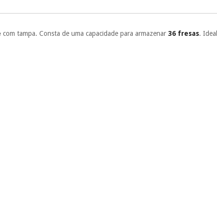
Muito conveni
prestações serão
Sem compromi
e
com tampa. Consta de uma capacidade para armazenar
36 fresas
. Idea
sem penalizações
Os seus dados 
incomodaremos pa