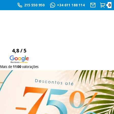
0
215 550 950
+34 611 188 114
4,8 / 5
Mais de
1100
valorações