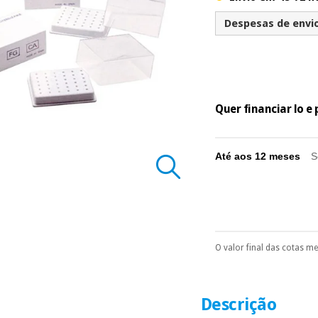
Despesas de envio 
Quer financiar lo 
Até aos 12 meses
S
O valor final das cotas m
Pode escolhê-lo no 
Só precisará do 
número de cartão
É gratuito para
Descrição