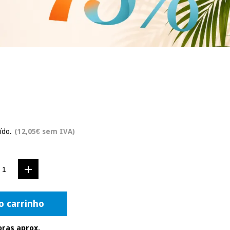
ído.
(12,05€ sem IVA)
o carrinho
oras aprox.