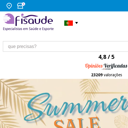
4,8 / 5
23209
valorações