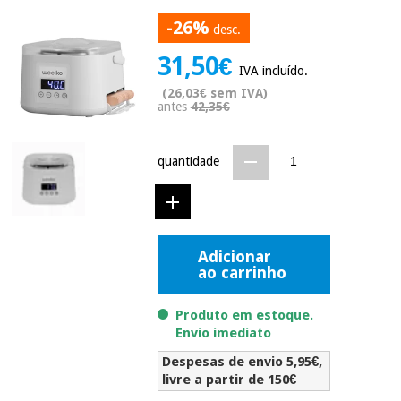
Novidades
-26%
desc.
Material
Medicina
médico
tradicional
31,50€
chinesa
sanitário
IVA incluído.
Novidades
Ofertas
(26,03€ sem IVA)
antes
42,35€
Mobiliário
Medicina
clínico
tradicional
Outlet
Ofertas
chinesa
quantidade
Gabinetes
terapêuticos
Fisaude
Mobiliário
Outlet
Material de
Tech
clínico
proteção
Academy
Adicionar
essencial
ao carrinho
para
Gabinetes
coronavirus
Fisaude
terapêuticos
Produto em estoque.
Fisaude
Tech
Envio imediato
Aluguer
Aerobic,
Academy
fitness
Despesas de envio 5,95€,
Material de
e
livre a partir de 150€
proteção
pilates