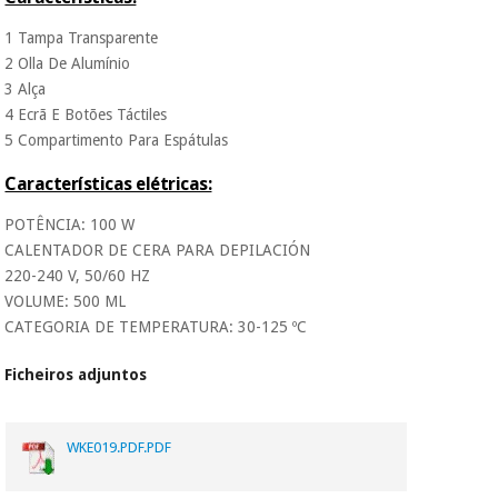
Os seus dados
protegidos.
Não
1 Tampa Transparente
vendemos os seus
2 Olla De Alumínio
dados a terceiros
nem o
3 Alça
incomodaremos para
4 Ecrã E Botões Táctiles
tentar vender-lhe um
5 Compartimento Para Espátulas
crédito pessoal.
Características elétricas:
POTÊNCIA: 100 W
CALENTADOR DE CERA PARA DEPILACIÓN
220-240 V, 50/60 HZ
VOLUME: 500 ML
CATEGORIA DE TEMPERATURA: 30-125 ºC
Ficheiros adjuntos
WKE019.PDF.PDF