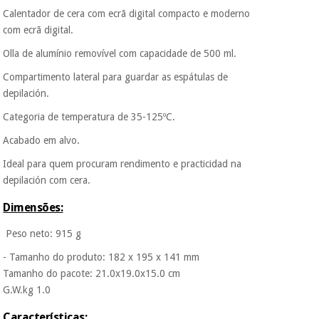
Calentador de cera com ecrã digital compacto e moderno
É gratuito para si
com ecrã digital.
porque a SeQura
Instrumental
colabora com a
cirúrgico
Olla de alumínio removível com capacidade de 500 ml.
Fisaude para que
(liquidação)
assim seja.
Compartimento lateral para guardar as espátulas de
depilación.
Muito
conveniente
, pois
Categoria de temperatura de 35-125ºC.
hoje paga apenas 1/3
do valor. As restantes
Acabado em alvo.
duas prestações
serão cobradas no
Ideal para quem procuram rendimento e practicidad na
mesmo dia de cada
depilación com cera.
mês.
Dimensões:
Sem
compromisso.
Peso neto: 915 g
Pode adiantar o
pagamento total ou
- Tamanho do produto: 182 x 195 x 141 mm
parcial quando
quiser, sem
Tamanho do pacote: 21.0x19.0x15.0 cm
penalizações ou
G.W.kg 1.0
truques.
Características: