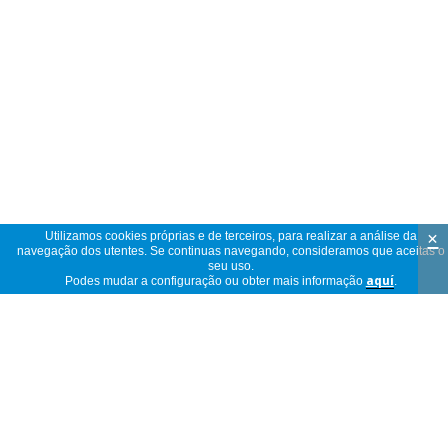
×
Utilizamos cookies próprias e de terceiros, para realizar a análise da
navegação dos utentes. Se continuas navegando, consideramos que aceitas o
seu uso.
Podes mudar a configuração ou obter mais informação
aquí
.