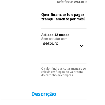
essencial
Referência:
WKE019
para
Fisaude
Desportos
coronavirus
Aluguer
e jogos
Quer financiar lo e pagar
tranquilamente por mês?
Vestuário
Aerobic,
sanitário
fitness e
pilates
Até aos 12 meses
Sem estudar com
Veterinária
Desportos
Ortopedia
e jogos
Instrumental
cirúrgico
Vestuário
O valor final das cotas mensais se
Pode escolhê-lo no final
calcula em função do valor total
(liquidação)
do processo de compra,
sanitário
do carrinho de compras.
ao escolher o método de
pagamento.
Só
precisará do seu
Veterinária
documento de
identificação,
Descrição
número de
telemóvel e número
Ortopedia
de cartão.