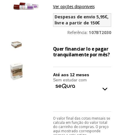
Novidades
Ver opções disponiveis
Material
Medicina
médico
tradicional
Despesas de envio 5,95€,
chinesa
sanitário
livre a partir de 150€
Novidades
Ofertas
Referência:
107BT2030
Mobiliário
Medicina
clínico
tradicional
Quer financiar lo e pagar
Outlet
Ofertas
chinesa
tranquilamente por mês?
Gabinetes
terapêuticos
Fisaude
Mobiliário
Até aos 12 meses
Outlet
Material de
Tech
clínico
Sem estudar com
proteção
Academy
essencial
para
Gabinetes
coronavirus
Fisaude
terapêuticos
Fisaude
Tech
Aluguer
Aerobic,
Academy
O valor final das cotas mensais se
Pode escolhê-lo no final
fitness
Material de
calcula em função do valor total
do processo de compra,
e
do carrinho de compras. O preço
proteção
ao escolher o método de
pilates
aqui mostrado corresponde
pagamento.
Só