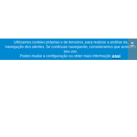
×
Utilizamos cookies próprias e de terceiros, para realizar a análise da
navegação dos utentes. Se continuas navegando, consideramos que aceitas o
seu uso.
Podes mudar a configuração ou obter mais informação
aquí
.