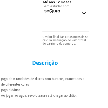
essencial
Até aos 12 meses
para
Sem estudar com
Fisaude
Desportos
coronavirus
Aluguer
e jogos
Vestuário
Aerobic,
sanitário
fitness e
pilates
O valor final das cotas mensais se
Pode escolhê-lo no final
calcula em função do valor total
Veterinária
do processo de compra,
do carrinho de compras.
ao escolher o método de
pagamento.
Só
Desportos
precisará do seu
Ortopedia
e jogos
documento de
identificação,
Descrição
número de
Instrumental
telemóvel e número
cirúrgico
Vestuário
de cartão.
(liquidação)
sanitário
Jogo de 6 unidades de discos com buracos, numerados e
É gratuito para si
de diferentes cores
porque a SeQura
Jogo didático
colabora com a
Veterinária
Fisaude para que
Ao jogar ao água, revolotearán até chegar ao chão.
assim seja.
Ortopedia
Muito