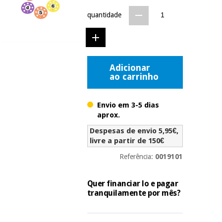
Novidades
quantidade
Material
Medicina
médico
tradicional
chinesa
sanitário
Novidades
Ofertas
Mobiliário
Adicionar
Medicina
clínico
ao carrinho
tradicional
Outlet
Ofertas
chinesa
Gabinetes
terapêuticos
Envio em 3-5 dias
aprox.
Fisaude
Mobiliário
Outlet
Material de
Tech
clínico
Despesas de envio 5,95€,
proteção
Academy
livre a partir de 150€
essencial
para
Referência:
0019101
Gabinetes
coronavirus
Fisaude
terapêuticos
Fisaude
Tech
Quer financiar lo e pagar
Aluguer
Aerobic,
Academy
tranquilamente por mês?
fitness
Material de
e
proteção
pilates