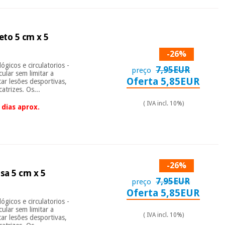
eto 5 cm x 5
-26%
gicos e circulatorios -
7,95EUR
preço
ular sem limitar a
Oferta 5,85EUR
tar lesões desportivas,
atrizes. Os...
( IVA incl. 10%)
dias aprox.
-26%
sa 5 cm x 5
7,95EUR
preço
Oferta 5,85EUR
gicos e circulatorios -
ular sem limitar a
( IVA incl. 10%)
tar lesões desportivas,