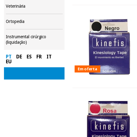
Veterinária
Ortopedia
Instrumental cirúrgico
(liquidação)
PT
DE
ES
FR
IT
EU
Em oferta