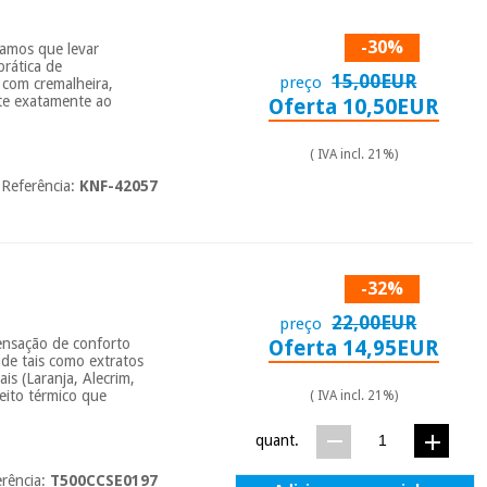
-30%
hamos que levar
prática de
15,00EUR
preço
 com cremalheira,
pte exatamente ao
Oferta 10,50EUR
( IVA incl. 21%)
Referência:
KNF-42057
-32%
22,00EUR
preço
sensação de conforto
Oferta 14,95EUR
ade tais como extratos
ais (Laranja, Alecrim,
eito térmico que
( IVA incl. 21%)
quant.
rência:
T500CCSE0197