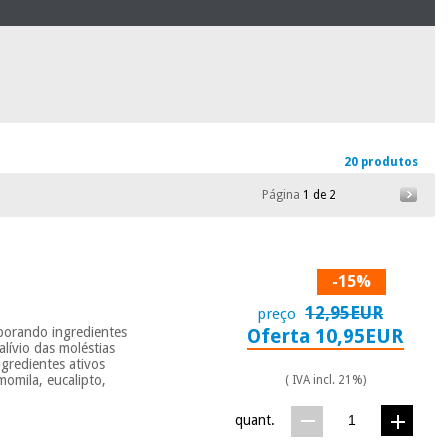
20 produtos
Página
1 de 2
-15%
12,95EUR
preço
rporando ingredientes
Oferta 10,95EUR
lívio das moléstias
gredientes ativos
momila, eucalipto,
( IVA incl. 21%)
quant.