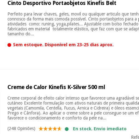
Cinto Desportivo Portaobjetos Kinefis Belt
Perfeito para levar chaves, geles, movil ou qualquer articulo que ten
connosco da forma mais comoda possível. Cinto portaobjetos para a 
atividades como: runing, yoga,pilates... Ajustable com bolso fechado
fabricados em material totalmente elástico, que faz com que se ada
tamanho do...
Sem estoque. Disponível em 23-25 dias aprox.
Creme de Calor Kinefis K-Silver 500 ml
Creme corporal de efeito calor intenso que favorece uma agradável 
cutáneo Excelente formulação com ativos naturais de primeira qualid
vegetais (Camomila, Centella, Fucus, Arnica e Cidreira) e óleos essenci
Prego e Cânfora). Ao aplicar o creme sobre a pele consegue-se um ef
favorece o condicionamento e conforto da pele na...
(248 Opiniões)
En stock. Envio imediato
Refe