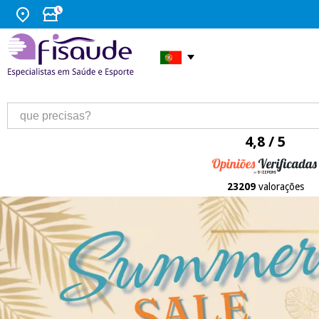
4,8 / 5
23209
valorações