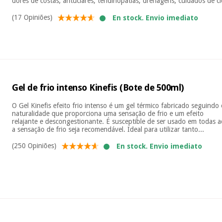
dores de costas, arituclares, tendinopatías, drenagens, cuidados de cic
(17 Opiniões)
En stock. Envio imediato
Gel de frio intenso Kinefis (Bote de 500ml)
O Gel Kinefis efeito frio intenso é um gel térmico fabricado seguindo o
naturalidade que proporciona uma sensação de frio e um efeito
relajante e descongestionante. É susceptible de ser usado em todas 
a sensação de frio seja recomendável. Ideal para utilizar tanto...
(250 Opiniões)
En stock. Envio imediato