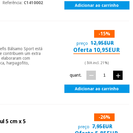
Referência:
C1410002
Adicionar ao carrinho
-15%
12,95EUR
preço
s Bálsamo Sport está
Oferta 10,95EUR
ue contribuem um extra
se elaboraram com
ica, harpagofito,
( IVA incl. 21%)
quant.
Adicionar ao carrinho
-26%
ul 5 cm x 5
7,95EUR
preço