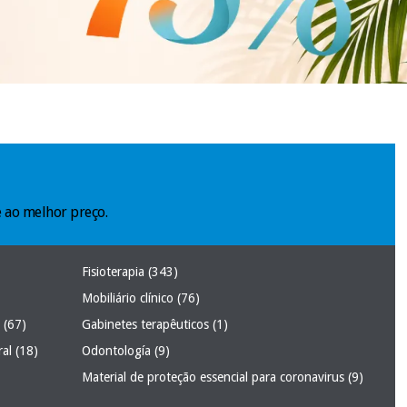
 ao melhor preço.
Fisioterapia
(343)
Mobiliário clínico
(76)
a
(67)
Gabinetes terapêuticos
(1)
ral
(18)
Odontología
(9)
Material de proteção essencial para coronavirus
(9)