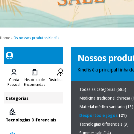
Home
»
Os nossos produtos Kinefis
Nossos produt
Kinefis é a principal linha
Conta
Histórico de
Distribuidores
Pessoal
Encomendas
Todas as categorias
(685)
Medicina tradicional chinesa
(
Categorias
Material médico sanitário
(13)
Desportos e jogos
(21)
Tecnologias Diferenciais
Tecnologias diferenciais
(9)
Summer sale
(14)