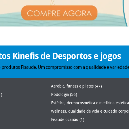
os Kinefis de Desportos e jogos
 de produtos Fisaude. Um compromisso com a qualidade e variedade
Aerobic, fitness e pilates
(47)
1)
Podología
(56)
Estética, dermocosmética e medicina estétic
Wellness, qualidade de vida e cuidado corpo
Fisaude ocasião
(1)