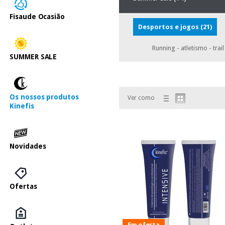
Fisaude Ocasião
Desportos e jogos
(21)
Running - atletismo - trai
SUMMER SALE
Os nossos produtos
Ver como
Kinefis
Novidades
Ofertas
Em oferta