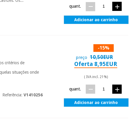
atrizes. Os...
quant.
Adicionar ao carrinho
-15%
10,50EUR
preço
s critérios de
Oferta 8,95EUR
aquelas situações onde
( IVA incl. 21%)
quant.
Referência:
V1410256
Adicionar ao carrinho