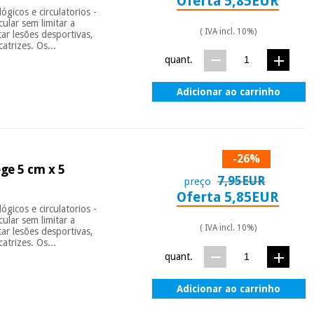
Oferta 5,85EUR
gicos e circulatorios -
ular sem limitar a
( IVA incl. 10%)
tar lesões desportivas,
atrizes. Os...
quant.
Adicionar ao carrinho
-26%
ge 5 cm x 5
7,95EUR
preço
Oferta 5,85EUR
gicos e circulatorios -
ular sem limitar a
( IVA incl. 10%)
tar lesões desportivas,
atrizes. Os...
quant.
Adicionar ao carrinho