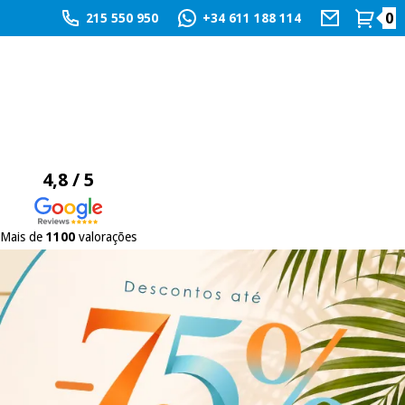
0
215 550 950
+34 611 188 114
4,8 / 5
Mais de
1100
valorações