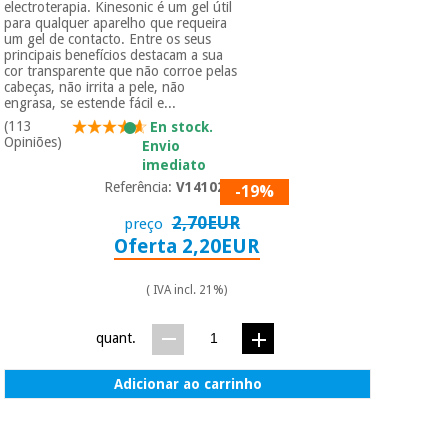
electroterapia. Kinesonic é um gel útil
para qualquer aparelho que requeira
um gel de contacto. Entre os seus
principais benefícios destacam a sua
cor transparente que não corroe pelas
cabeças, não irrita a pele, não
engrasa, se estende fácil e...
(113
En stock.
Opiniões)
Envio
imediato
Referência:
V1410278
-19%
2,70EUR
preço
Oferta 2,20EUR
( IVA incl. 21%)
quant.
Adicionar ao carrinho