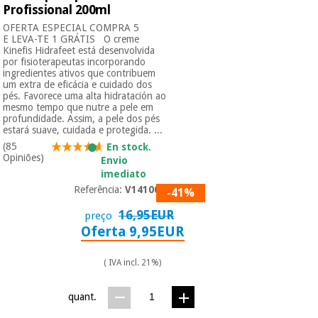
Profissional 200ml
OFERTA ESPECIAL COMPRA 5
E LEVA-TE 1 GRÁTIS O creme
Kinefis Hidrafeet está desenvolvida
por fisioterapeutas incorporando
ingredientes ativos que contribuem
um extra de eficácia e cuidado dos
pés. Favorece uma alta hidratación ao
mesmo tempo que nutre a pele em
profundidade. Assim, a pele dos pés
estará suave, cuidada e protegida. ...
(85
En stock.
Opiniões)
Envio
imediato
Referência:
V1410014
-41%
16,95EUR
preço
Oferta 9,95EUR
( IVA incl. 21%)
quant.