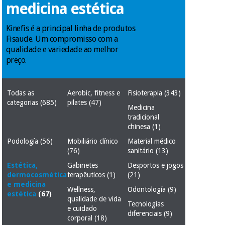
medicina estética
Novidades
Material
Medicina
médico
tradicional
Kinefis é a principal linha de produtos
chinesa
sanitário
Fisaude. Um compromisso com a
Novidades
Ofertas
qualidade e variedade ao melhor
preço.
Mobiliário
Medicina
clínico
tradicional
Outlet
Ofertas
chinesa
Todas as
Aerobic, fitness e
Fisioterapia
(343)
Gabinetes
categorias
(685)
pilates
(47)
terapêuticos
Medicina
tradicional
Fisaude
Mobiliário
chinesa
(1)
Outlet
Material de
Tech
clínico
proteção
Academy
Podología
(56)
Mobiliário clínico
Material médico
essencial
(76)
sanitário
(13)
para
Gabinetes
Estética,
Gabinetes
Desportos e jogos
coronavirus
Fisaude
terapêuticos
dermocosmética
terapêuticos
(1)
(21)
Fisaude
Tech
e medicina
Aluguer
Wellness,
Odontología
(9)
Aerobic,
estética
(67)
Academy
qualidade de vida
fitness
Tecnologias
Material de
e cuidado
e
diferenciais
(9)
proteção
pilates
corporal
(18)