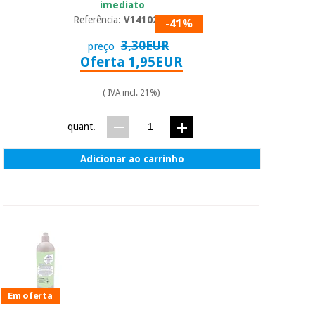
imediato
Referência:
V1410282
-41%
3,30EUR
preço
Oferta 1,95EUR
( IVA incl. 21%)
quant.
Adicionar ao carrinho
Em oferta