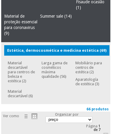
essencial
Fisaude ocasião
para
(1)
Fisaude
Desportos
coronavirus
Aluguer
e jogos
Material de
Summer sale
(14)
proteção essencial
para coronavirus
Vestuário
Aerobic,
(9)
sanitário
fitness e
pilates
Estética, dermocosmética e medicina estética
(69)
Veterinária
Desportos
Material
Larga gama de
Mobiliário para
Ortopedia
descartável
cosméticos
centros de
e jogos
para centros de
máxima
estética
(2)
beleza e
qualidade
(56)
Aparatología
estética
(2)
Instrumental
de estética
(3)
cirúrgico
Vestuário
Material
(liquidação)
sanitário
descartável
(6)
66 produtos
Veterinária
Organizar por
Ver como
Página
1
de 7
Ortopedia