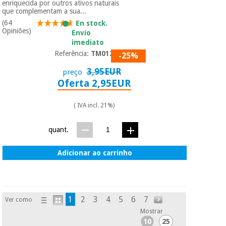
enriquecida por outros ativos naturais
que complementam a sua...
(64
En stock.
Opiniões)
Envio
imediato
Referência:
TM01267
-25%
3,95EUR
preço
Oferta 2,95EUR
( IVA incl. 21%)
quant.
Adicionar ao carrinho
1
2
3
4
5
6
7
Ver como
Mostrar
10
25