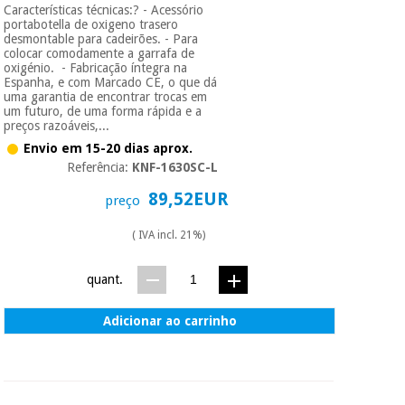
Características técnicas:? - Acessório
portabotella de oxigeno trasero
desmontable para cadeirões. - Para
colocar comodamente a garrafa de
oxigénio. - Fabricação íntegra na
Espanha, e com Marcado CE, o que dá
uma garantia de encontrar trocas em
um futuro, de uma forma rápida e a
preços razoáveis,...
Envio em 15-20 dias aprox.
Referência:
KNF-1630SC-L
89,52EUR
preço
( IVA incl. 21%)
quant.
Adicionar ao carrinho