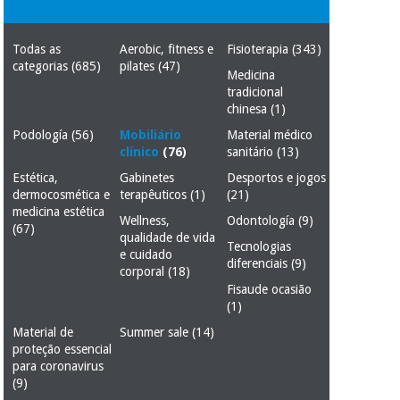
Novidades
Material
Medicina
médico
tradicional
Todas as
Aerobic, fitness e
Fisioterapia
(343)
chinesa
categorias
(685)
pilates
(47)
sanitário
Novidades
Medicina
Ofertas
tradicional
Mobiliário
chinesa
(1)
Medicina
clínico
Podología
(56)
Mobiliário
Material médico
tradicional
Outlet
Ofertas
clínico
(76)
sanitário
(13)
chinesa
Gabinetes
Estética,
Gabinetes
Desportos e jogos
terapêuticos
dermocosmética e
terapêuticos
(1)
(21)
medicina estética
Fisaude
Mobiliário
Wellness,
Odontología
(9)
(67)
Outlet
Material de
Tech
clínico
qualidade de vida
proteção
Tecnologias
Academy
e cuidado
essencial
diferenciais
(9)
corporal
(18)
para
Gabinetes
Fisaude ocasião
coronavirus
(1)
Fisaude
terapêuticos
Fisaude
Tech
Aluguer
Material de
Summer sale
(14)
Aerobic,
Academy
proteção essencial
fitness
Material de
para coronavirus
e
proteção
(9)
pilates