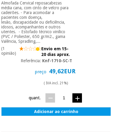
Almofada Cervical reposacabezas
média cana, com cinto de velcro para
cadeirões. - Para acomodar a
pacientes com doença,
lesão, discapacidade ou deficiência,
idosos, acompanhantes e outros
utentes. - Estofado técnico vinílico
(PVC / Poliester, 650 gr/m2., gama
Valência, Spradling,...
(1
Envio em 15-
opinião)
20 dias aprox.
Referência:
Knf-1710-SC-T
49,62EUR
preço
( IVA incl. 21%)
quant.
Adicionar ao carrinho