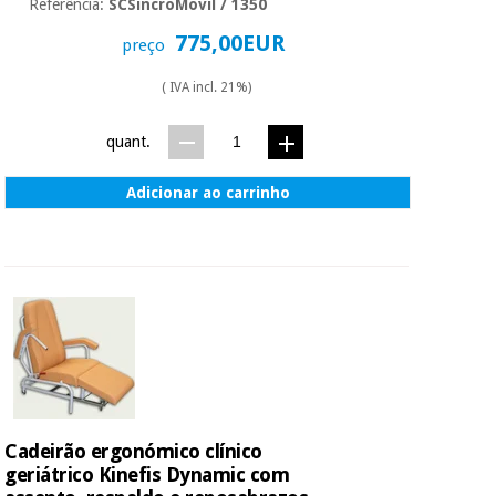
Referência:
SCSincroMóvil / 1350
775,00EUR
preço
( IVA incl. 21%)
quant.
Adicionar ao carrinho
Cadeirão ergonómico clínico
geriátrico Kinefis Dynamic com