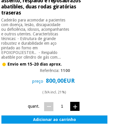
assento, respaldo e reposabrazos
abatibles, duas rodas giratórias
traseras
Cadeirão para acomodar a pacientes
com doença, lesão, discapacidade
ou deficiência, idosos, acompanhantes
e outros utentes. Características
técnicas: - Estrutura de grande
robustez e durabilidade em aço
pintado ao forno em
EPOXIPOLIESTER.. - Respaldo
abatible por cilindro de gás com...
Envio em 15-20 dias aprox.
Referência:
1100
800,00EUR
preço
( IVA incl. 21%)
quant.
Adicionar ao carrinho