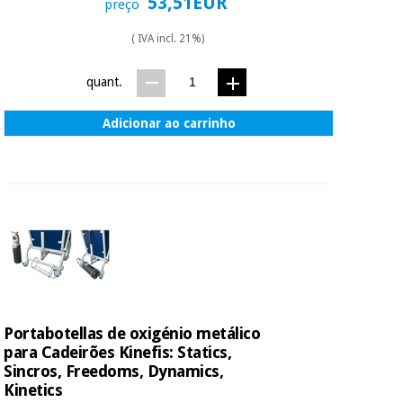
53,51EUR
preço
( IVA incl. 21%)
quant.
Adicionar ao carrinho
Portabotellas de oxigénio metálico
para Cadeirões Kinefis: Statics,
Sincros, Freedoms, Dynamics,
Kinetics