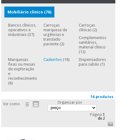
essencial
para
Fisaude
Desportos
Mobiliário clínico
(76)
coronavirus
Aluguer
e jogos
Bancos clínicos,
Carroças
Carroças
operativos e
marquesa de
clínicas
(2)
Vestuário
Aerobic,
industriais
(37)
urgências e
Complementos
sanitário
fitness e
translado
sanitários,
paciente
(2)
pilates
material clínico
(12)
Veterinária
Marquesas
Cadeirões
(16)
Dispensadores
fixas ou mesas
para sabão
(1)
Desportos
de exploração
Ortopedia
e jogos
e
reconhecimento
(6)
Instrumental
cirúrgico
Vestuário
(liquidação)
16 produtos
sanitário
Organizar por
Ver como
Página
1
Veterinária
de 2
Ortopedia