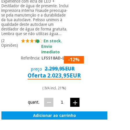
Experience com ecrã de LED +
Destilador de água de presente. Inclui
impressora interna Fisaude preocupa-
se pela manutenção e a durabilidade
da tua autoclave. Pelisso unimos à
qualidade deste autoclave um
destilador de água de forma gratuita.
Lembra que se não utilizas água...
(2
En stock.
Opiniões)
Envio
imediato
Referência:
LFSS18AD-LED
-12%
2.299,95EUR
preço
Oferta 2.023,95EUR
( IVA incl. 21%)
quant.
Adicionar ao carrinho