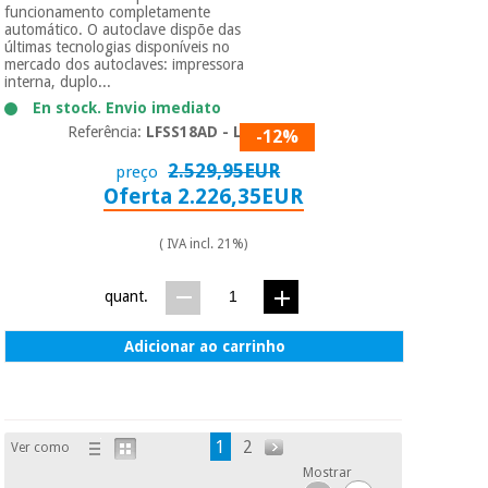
funcionamento completamente
automático. O autoclave dispõe das
últimas tecnologias disponíveis no
mercado dos autoclaves: impressora
interna, duplo...
En stock. Envio imediato
Referência:
LFSS18AD - LCD
-12%
2.529,95EUR
preço
Oferta 2.226,35EUR
( IVA incl. 21%)
quant.
Adicionar ao carrinho
1
2
Ver como
Mostrar