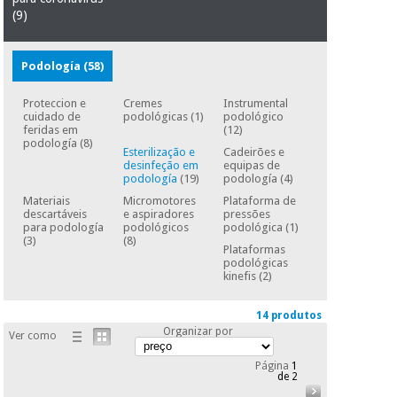
essencial
(9)
para
Fisaude
Desportos
coronavirus
Aluguer
e jogos
Podología
(58)
Vestuário
Aerobic,
Proteccion e
Cremes
Instrumental
sanitário
fitness e
cuidado de
podológicas
(1)
podológico
pilates
feridas em
(12)
podología
(8)
Veterinária
Esterilização e
Cadeirões e
desinfeção em
equipas de
podología
(19)
podología
(4)
Desportos
Ortopedia
Materiais
Micromotores
Plataforma de
e jogos
descartáveis
e aspiradores
pressões
para podología
podológicos
podológica
(1)
Instrumental
(3)
(8)
Plataformas
cirúrgico
Vestuário
podológicas
(liquidação)
kinefis
(2)
sanitário
14 produtos
Organizar por
Veterinária
Ver como
Página
1
de 2
Ortopedia