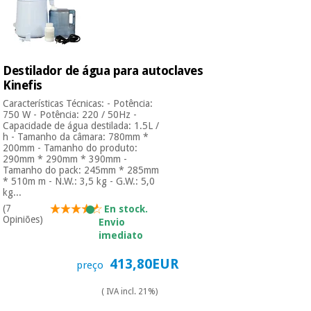
Destilador de água para autoclaves
Kinefis
Características Técnicas: - Potência:
750 W - Potência: 220 / 50Hz -
Capacidade de água destilada: 1.5L /
h - Tamanho da câmara: 780mm *
200mm - Tamanho do produto:
290mm * 290mm * 390mm -
Tamanho do pack: 245mm * 285mm
* 510m m - N.W.: 3,5 kg - G.W.: 5,0
kg...
(7
En stock.
Opiniões)
Envio
imediato
413,80EUR
preço
( IVA incl. 21%)