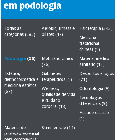
em podología
Novidades
Material
Medicina
médico
tradicional
chinesa
sanitário
Novidades
Ofertas
Todas as
Aerobic, fitness e
Fisioterapia
(343)
categorias
(685)
pilates
(47)
Medicina
Mobiliário
Medicina
tradicional
clínico
tradicional
chinesa
(1)
Outlet
Ofertas
chinesa
Podología
(56)
Mobiliário clínico
Material médico
Gabinetes
(76)
sanitário
(13)
terapêuticos
Estética,
Gabinetes
Desportos e jogos
Fisaude
Mobiliário
dermocosmética e
terapêuticos
(1)
(21)
Outlet
Material de
Tech
clínico
medicina estética
proteção
Academy
Wellness,
Odontología
(9)
(67)
essencial
qualidade de vida
para
Tecnologias
e cuidado
Gabinetes
coronavirus
diferenciais
(9)
corporal
(18)
Fisaude
terapêuticos
Fisaude
Fisaude ocasião
Tech
Aluguer
(1)
Aerobic,
Academy
fitness
Material de
Material de
Summer sale
(14)
e
proteção essencial
proteção
pilates
para coronavirus