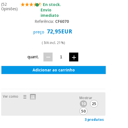
(52
En stock.
Opiniões)
Envio
imediato
Referência:
CF6070
72,95EUR
preço
( IVA incl. 21%)
quant.
Adicionar ao carrinho
Ver como
Mostrar
10
25
50
3 produtos