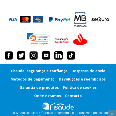
Fisaude, segurança e confiança
Despesas de envio
Métodos de pagamento
Devoluções e reembolsos
Garantia de produtos
Política de cookies
Onde estamos
Contacto
×
Utilizamos cookies próprias e de terceiros, para realizar a análise da