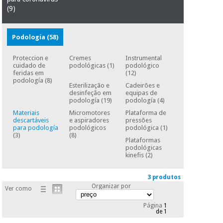
essencial
(9)
para
Fisaude
Desportos
coronavirus
Aluguer
e jogos
Podología
(58)
Vestuário
Aerobic,
Proteccion e
Cremes
Instrumental
sanitário
fitness e
cuidado de
podológicas
(1)
podológico
pilates
feridas em
(12)
podología
(8)
Veterinária
Esterilização e
Cadeirões e
desinfeção em
equipas de
podología
(19)
podología
(4)
Desportos
Ortopedia
Materiais
Micromotores
Plataforma de
e jogos
descartáveis
e aspiradores
pressões
para podología
podológicos
podológica
(1)
Instrumental
(3)
(8)
Plataformas
cirúrgico
Vestuário
podológicas
(liquidação)
kinefis
(2)
sanitário
3 produtos
Organizar por
Veterinária
Ver como
Página
1
de 1
Ortopedia