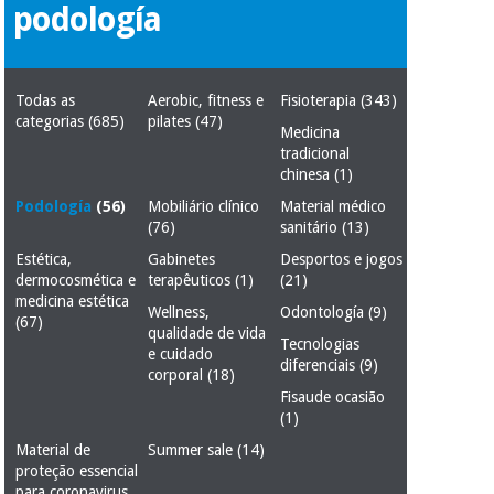
podología
Novidades
Material
Medicina
médico
tradicional
chinesa
sanitário
Novidades
Ofertas
Todas as
Aerobic, fitness e
Fisioterapia
(343)
categorias
(685)
pilates
(47)
Medicina
Mobiliário
Medicina
tradicional
clínico
tradicional
chinesa
(1)
Outlet
Ofertas
chinesa
Podología
(56)
Mobiliário clínico
Material médico
Gabinetes
(76)
sanitário
(13)
terapêuticos
Estética,
Gabinetes
Desportos e jogos
Fisaude
Mobiliário
dermocosmética e
terapêuticos
(1)
(21)
Outlet
Material de
Tech
clínico
medicina estética
proteção
Academy
Wellness,
Odontología
(9)
(67)
essencial
qualidade de vida
para
Tecnologias
e cuidado
Gabinetes
coronavirus
diferenciais
(9)
corporal
(18)
Fisaude
terapêuticos
Fisaude
Fisaude ocasião
Tech
Aluguer
(1)
Aerobic,
Academy
fitness
Material de
Material de
Summer sale
(14)
e
proteção essencial
proteção
pilates
para coronavirus