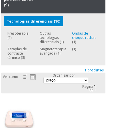
essencial
(9)
para
Fisaude
Desportos
coronavirus
Aluguer
e jogos
Tecnologias diferenciais
(10)
Vestuário
Aerobic,
Presoterapia
Outras
Ondas de
sanitário
fitness e
(1)
tecnologias
choque radiais
pilates
diferenciais
(1)
(1)
Veterinária
Terapias de
Magnetoterapia
(1)
contraste
avançada
(1)
térmico
(5)
Desportos
Ortopedia
e jogos
1 produtos
Organizar por
Ver como
Instrumental
cirúrgico
Vestuário
Página
1
(liquidação)
sanitário
de 1
Veterinária
Ortopedia