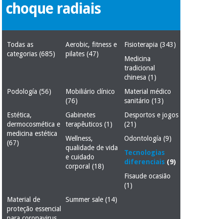
choque radiais
Novidades
Material
Medicina
médico
tradicional
chinesa
sanitário
Novidades
Ofertas
Todas as
Aerobic, fitness e
Fisioterapia
(343)
categorias
(685)
pilates
(47)
Medicina
Mobiliário
Medicina
tradicional
clínico
tradicional
chinesa
(1)
Outlet
Ofertas
chinesa
Podología
(56)
Mobiliário clínico
Material médico
Gabinetes
(76)
sanitário
(13)
terapêuticos
Estética,
Gabinetes
Desportos e jogos
Fisaude
Mobiliário
dermocosmética e
terapêuticos
(1)
(21)
Outlet
Material de
Tech
clínico
medicina estética
proteção
Academy
Wellness,
Odontología
(9)
(67)
essencial
qualidade de vida
para
Tecnologias
e cuidado
Gabinetes
coronavirus
diferenciais
(9)
corporal
(18)
Fisaude
terapêuticos
Fisaude
Fisaude ocasião
Tech
Aluguer
(1)
Aerobic,
Academy
fitness
Material de
Material de
Summer sale
(14)
e
proteção essencial
proteção
pilates
para coronavirus