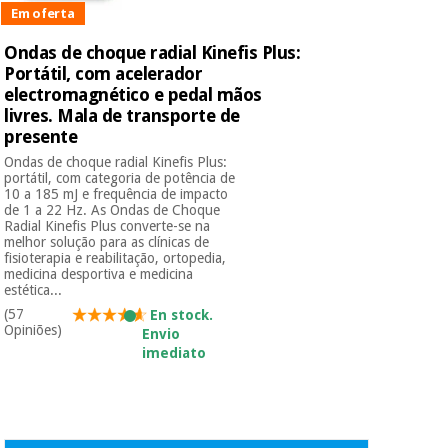
Em oferta
Ondas de choque radial Kinefis Plus:
Instrumental
Portátil, com acelerador
cirúrgico
electromagnético e pedal mãos
(liquidação)
livres. Mala de transporte de
presente
Ondas de choque radial Kinefis Plus:
portátil, com categoria de potência de
10 a 185 mJ e frequência de impacto
de 1 a 22 Hz. As Ondas de Choque
Radial Kinefis Plus converte-se na
melhor solução para as clínicas de
fisioterapia e reabilitação, ortopedia,
medicina desportiva e medicina
estética...
(57
En stock.
Opiniões)
Envio
imediato