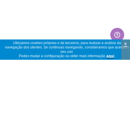
×
Utilizamos cookies próprias e de terceiros, para realizar a análise da
navegação dos utentes. Se continuas navegando, consideramos que aceitas o
seu uso.
Podes mudar a configuração ou obter mais informação
aquí
.