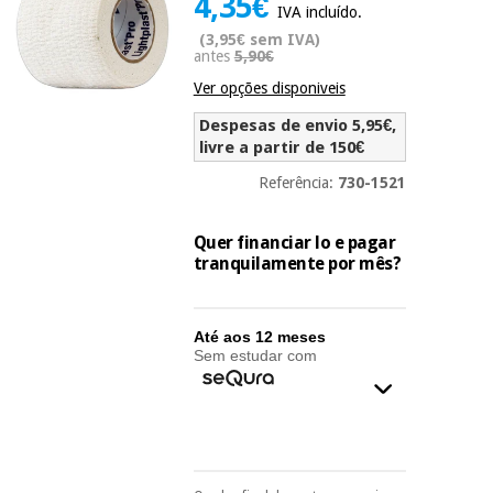
4,35€
IVA incluído.
Novidades
Material
(3,95€ sem IVA)
Medicina
antes
5,90€
médico
tradicional
chinesa
sanitário
Ver opções disponiveis
Novidades
Ofertas
Despesas de envio 5,95€,
Mobiliário
livre a partir de 150€
Medicina
clínico
tradicional
Outlet
Referência:
730-1521
Ofertas
chinesa
Gabinetes
terapêuticos
Quer financiar lo e pagar
tranquilamente por mês?
Fisaude
Mobiliário
Outlet
Material de
Tech
clínico
proteção
Academy
essencial
Até aos 12 meses
para
Sem estudar com
Gabinetes
coronavirus
Fisaude
terapêuticos
Fisaude
Tech
Aluguer
Aerobic,
Academy
fitness
Material de
e
proteção
pilates