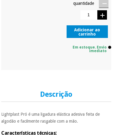
Sem
quantidade
compromisso.
Pode adiantar o
Instrumental
pagamento total ou
cirúrgico
parcial quando
(liquidação)
quiser, sem
Adicionar ao
penalizações ou
carrinho
truques.
Em estoque. Envio
Os seus dados
imediato
protegidos.
Não
vendemos os seus
dados a terceiros
nem o
incomodaremos para
tentar vender-lhe um
crédito pessoal.
Descrição
Lightplast Pró é uma ligadura elástica adesiva feita de
algodão e facilmente rasgable com a mão.
:
Características técnicas