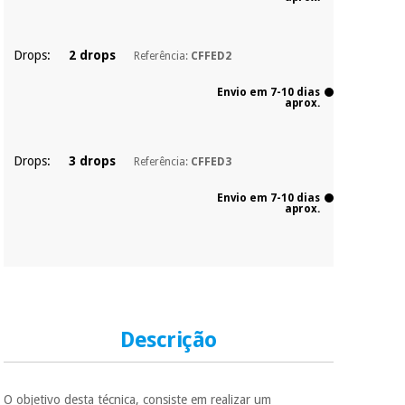
essencial
para
Fisaude
Desportos
coronavirus
Aluguer
e jogos
Drops:
2 drops
Referência:
CFFED2
Envio em 7-10 dias
Vestuário
Aerobic,
aprox.
sanitário
fitness e
pilates
Veterinária
Drops:
3 drops
Referência:
CFFED3
Desportos
Envio em 7-10 dias
Ortopedia
e jogos
aprox.
Instrumental
cirúrgico
Vestuário
(liquidação)
sanitário
Descrição
Veterinária
Ortopedia
O objetivo desta técnica, consiste em realizar um