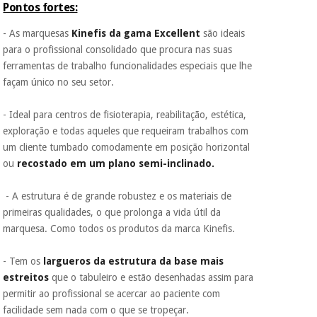
Pontos fortes:
pagamento total ou
parcial quando
quiser, sem
- As marquesas
Kinefis da gama Excellent
são ideais
penalizações ou
para o profissional consolidado que procura nas suas
truques.
ferramentas de trabalho funcionalidades especiais que lhe
Os seus dados
façam único no seu setor.
protegidos.
Não
vendemos os seus
- Ideal para centros de fisioterapia, reabilitação, estética,
dados a terceiros
exploração e todas aqueles que requeiram trabalhos com
nem o
incomodaremos para
um cliente tumbado comodamente em posição horizontal
tentar vender-lhe um
ou
recostado em um plano semi-inclinado.
crédito pessoal.
- A estrutura é de grande robustez e os materiais de
primeiras qualidades, o que prolonga a vida útil da
marquesa. Como todos os produtos da marca Kinefis.
- Tem os
largueros da estrutura da base mais
estreitos
que o tabuleiro e estão desenhadas assim para
permitir ao profissional se acercar ao paciente com
facilidade sem nada com o que se tropeçar.