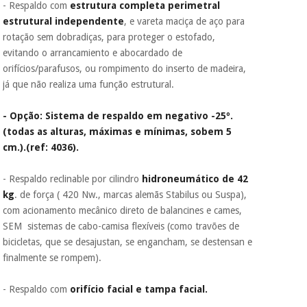
- Respaldo com
estrutura completa perimetral
estrutural independente
, e vareta maciça de aço para
rotação sem dobradiças, para proteger o estofado,
evitando o arrancamiento e abocardado de
orifícios/parafusos, ou rompimento do inserto de madeira,
já que não realiza uma função estrutural.
- Opção: Sistema de respaldo em negativo -25º.
(todas as alturas, máximas e mínimas, sobem 5
cm.).(ref: 4036).
- Respaldo reclinable por cilindro
hidroneumático de 42
kg
. de força ( 420 Nw., marcas alemãs Stabilus ou Suspa),
com acionamento mecânico direto de balancines e cames,
SEM sistemas de cabo-camisa flexíveis (como travões de
bicicletas, que se desajustan, se engancham, se destensan e
finalmente se rompem).
- Respaldo com
orifício facial e tampa facial.