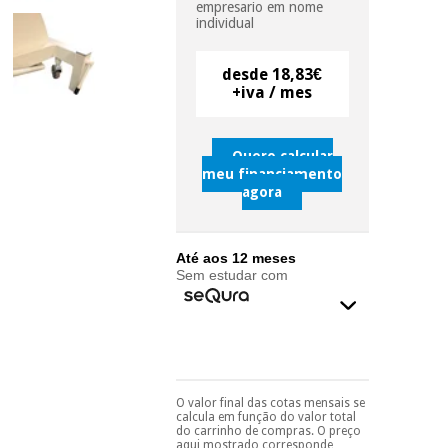
empresario em nome
individual
Instrumental
cirúrgico
desde 18,83€
+iva / mes
(liquidação)
Quero calcular
meu financiamento
agora
Até aos 12 meses
Sem estudar com
O valor final das cotas mensais se
Pode escolhê-lo no final
calcula em função do valor total
do processo de compra,
do carrinho de compras. O preço
ao escolher o método de
aqui mostrado corresponde