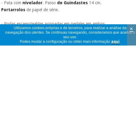
- Pata com
nivelador
. Passo
de Guindastes
14 cm.
Portarrolos
de papel de série.
- Rodas escamoteables acionadas em pedales em ambos
×
Utilizamos cookies próprias e de terceiros, para realizar a análise da
eixos da mesa: Sistema de rodadura mediante peças de aço
navegação dos utentes. Se continuas navegando, consideramos que aceitas o
seu uso.
ao carbono maciço usinagem/ajustada em torno-fresadora
Podes mudar a configuração ou obter mais informação
aquí
.
para ótimo ajuste e resistência, mecanismo de longevidade
perpétua sem manutenção, avarias ou rompimentos,
para
elevar e realocar marquesa
inclusive com paciente.
Rodas de 75 mm. de diâmetro com rolamentos, banda
termoplásticas de baixo ruído, não marcam (Te tem,
Alemanha).
- Marquesa mais económica do mercado de
fabricação íntegra na Espanha, e com Marcado CE
, o
que dá uma garantia de encontrar trocas em um futuro, de
uma forma rápida e a preços razoáveis, ao invés que nas
importadas.
- As marquesas elétricas e hidráulicas Kinefis são