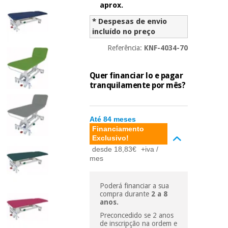
essencial
aprox.
para
Fisaude
Desportos
* Despesas de envio
coronavirus
Aluguer
e jogos
incluído no preço
Referência:
KNF-4034-70
Vestuário
Aerobic,
sanitário
fitness e
Quer financiar lo e pagar
pilates
tranquilamente por mês?
Veterinária
Desportos
Ortopedia
e jogos
Até 84 meses
Financiamento
Exclusivo!
Instrumental
cirúrgico
Vestuário
desde 18,83€
+iva /
(liquidação)
mes
sanitário
Poderá financiar a sua
Veterinária
compra durante
2 a 8
anos.
Preconcedido se 2 anos
Ortopedia
de inscripção na ordem e