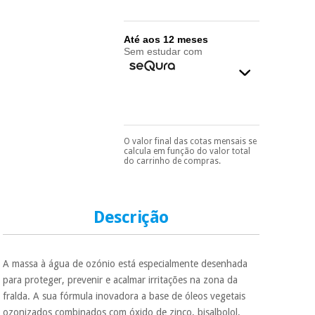
essencial
para
Fisaude
Desportos
coronavirus
Aluguer
e jogos
Até aos 12 meses
Sem estudar com
Vestuário
Aerobic,
sanitário
fitness e
pilates
Veterinária
O valor final das cotas mensais se
Pode escolhê-lo no final
Desportos
calcula em função do valor total
do processo de compra,
Ortopedia
do carrinho de compras.
e jogos
ao escolher o método de
pagamento.
Só
precisará do seu
Instrumental
documento de
cirúrgico
Vestuário
identificação,
Descrição
(liquidação)
sanitário
número de
telemóvel e número
de cartão.
A massa à água de ozónio está especialmente desenhada
Veterinária
É gratuito para si
para proteger, prevenir e acalmar irritações na zona da
porque a SeQura
fralda. A sua fórmula inovadora a base de óleos vegetais
colabora com a
Ortopedia
Fisaude para que
ozonizados combinados com óxido de zinco, bisalbolol,