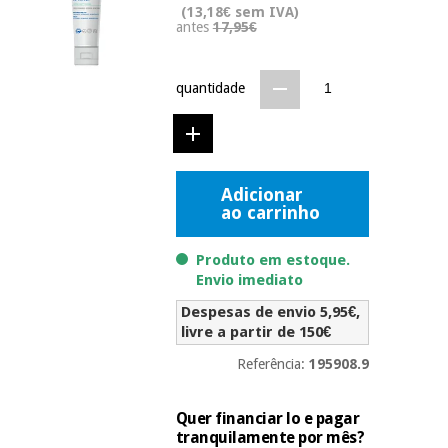
(13,18€ sem IVA)
Novidades
antes
17,95€
Material
Medicina
médico
tradicional
chinesa
sanitário
Novidades
quantidade
Ofertas
Mobiliário
Medicina
clínico
tradicional
Outlet
Ofertas
chinesa
Gabinetes
Adicionar
terapêuticos
ao carrinho
Fisaude
Mobiliário
Outlet
Material de
Produto em estoque.
Tech
clínico
proteção
Academy
Envio imediato
essencial
Despesas de envio 5,95€,
para
Gabinetes
coronavirus
livre a partir de 150€
Fisaude
terapêuticos
Fisaude
Referência:
195908.9
Tech
Aluguer
Aerobic,
Academy
fitness
Material de
e
Quer financiar lo e pagar
proteção
pilates
tranquilamente por mês?