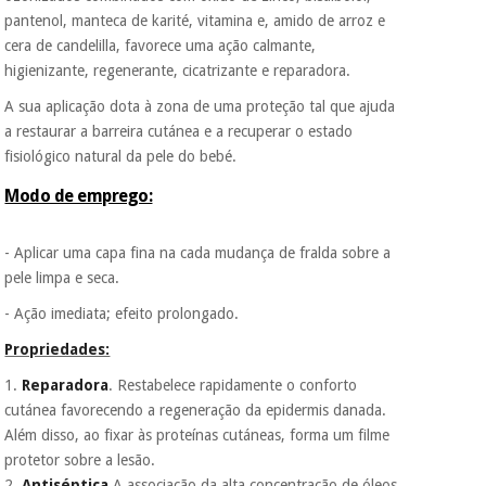
assim seja.
pantenol, manteca de karité, vitamina e, amido de arroz e
cera de candelilla, favorece uma ação calmante,
Muito
Instrumental
conveniente
, pois
higienizante, regenerante, cicatrizante e reparadora.
cirúrgico
hoje paga apenas 1/3
(liquidação)
do valor. As restantes
A sua aplicação dota à zona de uma proteção tal que ajuda
duas prestações
a restaurar a barreira cutánea e a recuperar o estado
serão cobradas no
fisiológico natural da pele do bebé.
mesmo dia de cada
mês.
Modo de emprego:
Sem
compromisso.
- Aplicar uma capa fina na cada mudança de fralda sobre a
Pode adiantar o
pagamento total ou
pele limpa e seca.
parcial quando
- Ação imediata; efeito prolongado.
quiser, sem
penalizações ou
Propriedades:
truques.
1.
Reparadora
. Restabelece rapidamente o conforto
Os seus dados
cutánea favorecendo a regeneração da epidermis danada.
protegidos.
Não
vendemos os seus
Além disso, ao fixar às proteínas cutáneas, forma um filme
dados a terceiros
protetor sobre a lesão.
nem o
2.
Antiséptica
.A associação da alta concentração de óleos