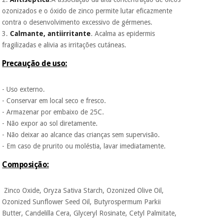
incomodaremos para
tentar vender-lhe um
ozonizados e o óxido de zinco permite lutar eficazmente
crédito pessoal.
contra o desenvolvimento excessivo de gérmenes.
3.
Calmante, antiirritante
. Acalma as epidermis
fragilizadas e alivia as irritações cutáneas.
Precaução de uso:
- Uso externo.
- Conservar em local seco e fresco.
- Armazenar por embaixo de 25C.
- Não expor ao sol diretamente.
- Não deixar ao alcance das crianças sem supervisão.
- Em caso de prurito ou moléstia, lavar imediatamente.
Composição:
Zinco Oxide, Oryza Sativa Starch, Ozonized Olive Oil,
Ozonized Sunflower Seed Oil, Butyrospermum Parkii
Butter, Candelilla Cera, Glyceryl Rosinate, Cetyl Palmitate,