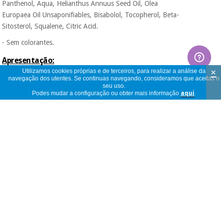
Panthenol, Aqua, Helianthus Annuus Seed Oil, Olea
Europaea Oil Unsaponifiables, Bisabolol, Tocopherol, Beta-
Sitosterol, Squalene, Citric Acid.
- Sem colorantes.
Apresentação:
×
Utilizamos cookies próprias e de terceiros, para realizar a análise da
navegação dos utentes. Se continuas navegando, consideramos que aceitas o
seu uso.
Embalagem 75 ml
Podes mudar a configuração ou obter mais informação
aquí
.