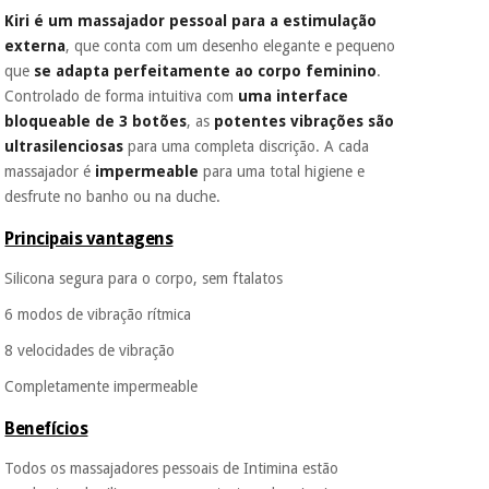
Kiri é um massajador pessoal para a estimulação
É gratuito para si
externa
, que conta com um desenho elegante e pequeno
porque a SeQura
Instrumental
que
se adapta perfeitamente ao corpo feminino
.
colabora com a
cirúrgico
Fisaude para que
Controlado de forma intuitiva com
uma interface
(liquidação)
assim seja.
bloqueable de 3 botões
, as
potentes vibrações são
ultrasilenciosas
para uma completa discrição. A cada
Muito
conveniente
, pois
massajador é
impermeable
para uma total higiene e
hoje paga apenas 1/3
desfrute no banho ou na duche.
do valor. As restantes
duas prestações
Principais vantagens
serão cobradas no
mesmo dia de cada
Silicona segura para o corpo, sem ftalatos
mês.
6 modos de vibração rítmica
Sem
compromisso.
8 velocidades de vibração
Pode adiantar o
pagamento total ou
Completamente impermeable
parcial quando
quiser, sem
Benefícios
penalizações ou
truques.
Todos os massajadores pessoais de Intimina estão