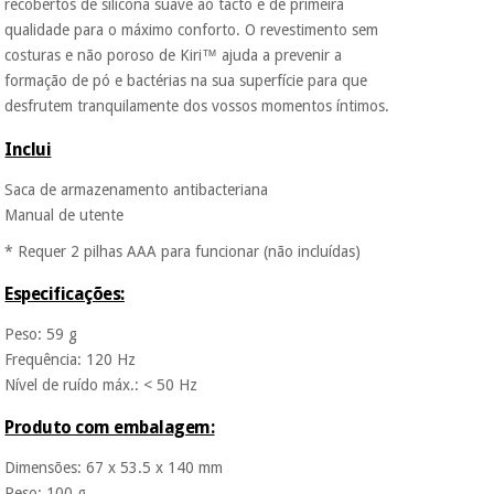
recobertos de silicona suave ao tacto e de primeira
Os seus dados
protegidos.
Não
qualidade para o máximo conforto. O revestimento sem
vendemos os seus
costuras e não poroso de Kiri™ ajuda a prevenir a
dados a terceiros
formação de pó e bactérias na sua superfície para que
nem o
incomodaremos para
desfrutem tranquilamente dos vossos momentos íntimos.
tentar vender-lhe um
crédito pessoal.
Inclui
Saca de armazenamento antibacteriana
Manual de utente
* Requer 2 pilhas AAA para funcionar (não incluídas)
Especificações:
Peso: 59 g
Frequência: 120 Hz
Nível de ruído máx.: < 50 Hz
Produto com embalagem:
Dimensões: 67 x 53.5 x 140 mm
Peso: 100 g