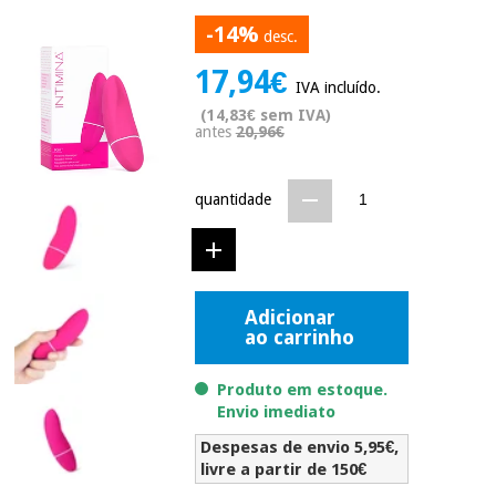
Novidades
-14%
desc.
Material
Medicina
médico
tradicional
17,94€
chinesa
sanitário
IVA incluído.
Novidades
Ofertas
(14,83€ sem IVA)
antes
20,96€
Mobiliário
Medicina
clínico
tradicional
Outlet
Ofertas
chinesa
quantidade
Gabinetes
terapêuticos
Fisaude
Mobiliário
Outlet
Material de
Tech
clínico
proteção
Academy
Adicionar
essencial
ao carrinho
para
Gabinetes
coronavirus
Fisaude
terapêuticos
Produto em estoque.
Fisaude
Tech
Envio imediato
Aluguer
Aerobic,
Academy
fitness
Despesas de envio 5,95€,
Material de
e
livre a partir de 150€
proteção
pilates