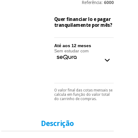
essencial
Referência:
6000
para
Fisaude
Desportos
coronavirus
Aluguer
e jogos
Quer financiar lo e pagar
tranquilamente por mês?
Vestuário
Aerobic,
sanitário
fitness e
pilates
Até aos 12 meses
Sem estudar com
Veterinária
Desportos
Ortopedia
e jogos
Instrumental
cirúrgico
Vestuário
O valor final das cotas mensais se
Pode escolhê-lo no final
calcula em função do valor total
(liquidação)
do processo de compra,
sanitário
do carrinho de compras.
ao escolher o método de
pagamento.
Só
precisará do seu
Veterinária
documento de
identificação,
Descrição
número de
telemóvel e número
Ortopedia
de cartão.