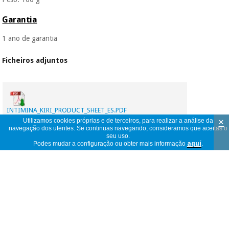
Garantia
1 ano de garantia
Ficheiros adjuntos
INTIMINA_KIRI_PRODUCT_SHEET_ES.PDF
×
Utilizamos cookies próprias e de terceiros, para realizar a análise da
navegação dos utentes. Se continuas navegando, consideramos que aceitas o
seu uso.
Podes mudar a configuração ou obter mais informação
aquí
.