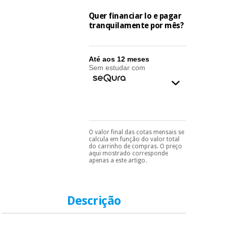
essencial
para
Fisaude
Quer financiar lo e pagar
Desportos
coronavirus
Aluguer
tranquilamente por mês?
e jogos
Vestuário
Aerobic,
Até aos 12 meses
sanitário
fitness e
Sem estudar com
pilates
Veterinária
Desportos
Ortopedia
e jogos
O valor final das cotas mensais se
Pode escolhê-lo no final
Instrumental
calcula em função do valor total
do processo de compra,
cirúrgico
do carrinho de compras. O preço
Vestuário
ao escolher o método de
aqui mostrado corresponde
(liquidação)
sanitário
pagamento.
Só
apenas a este artigo.
precisará do seu
documento de
identificação,
Veterinária
número de
Descrição
telemóvel e número
de cartão.
Ortopedia
É gratuito para si