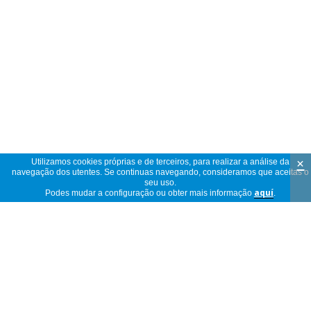
×
Utilizamos cookies próprias e de terceiros, para realizar a análise da
navegação dos utentes. Se continuas navegando, consideramos que aceitas o
seu uso.
Podes mudar a configuração ou obter mais informação
aquí
.