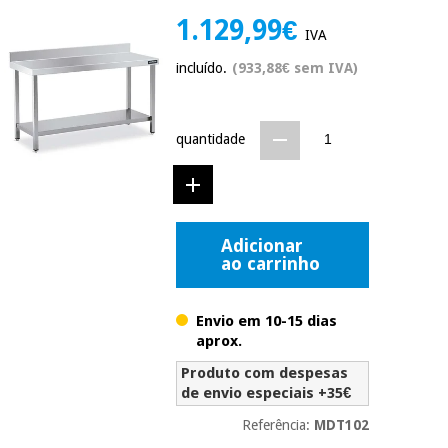
Novidades
1.129,99€
Material
IVA
Medicina
médico
tradicional
incluído.
(933,88€ sem IVA)
chinesa
sanitário
Novidades
Ofertas
Mobiliário
Medicina
quantidade
clínico
tradicional
Outlet
Ofertas
chinesa
Gabinetes
terapêuticos
Fisaude
Mobiliário
Adicionar
Outlet
Material de
Tech
ao carrinho
clínico
proteção
Academy
essencial
para
Envio em 10-15 dias
Gabinetes
coronavirus
aprox.
Fisaude
terapêuticos
Fisaude
Tech
Aluguer
Produto com despesas
Aerobic,
Academy
de envio especiais +35€
fitness
Material de
e
Referência:
MDT102
proteção
pilates