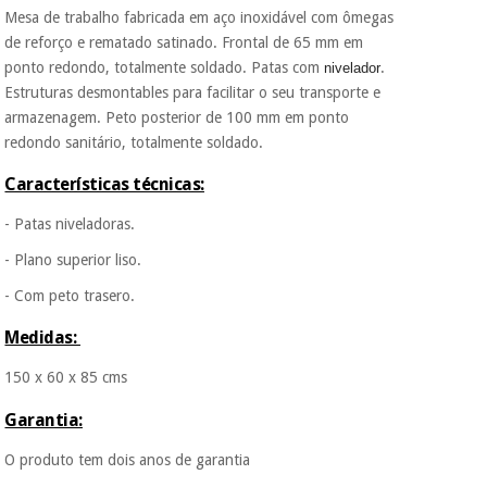
Mesa de trabalho fabricada em aço inoxidável com ômegas
porque a SeQura
colabora com a
de reforço e rematado satinado. Frontal de 65 mm em
Instrumental
Fisaude para que
ponto redondo, totalmente soldado. Patas com
.
nivelador
assim seja.
cirúrgico
Estruturas desmontables para facilitar o seu transporte e
(liquidação)
Muito
armazenagem. Peto posterior de 100 mm em ponto
conveniente
, pois
redondo sanitário, totalmente soldado.
hoje paga apenas 1/3
do valor. As restantes
Características técnicas:
duas prestações
serão cobradas no
- Patas niveladoras.
mesmo dia de cada
mês.
- Plano superior liso.
Sem
- Com peto trasero.
compromisso.
Pode adiantar o
Medidas:
pagamento total ou
parcial quando
150 x 60 x 85 cms
quiser, sem
penalizações ou
Garantia:
truques.
Os seus dados
O produto tem dois anos de garantia
protegidos.
Não