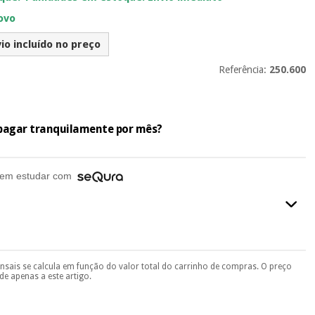
ovo
io incluído no preço
Referência:
250.600
e pagar tranquilamente por mês?
em estudar com
ensais se calcula em função do valor total do carrinho de compras. O preço
final do processo de compra, ao escolher o método de pagamento.
e apenas a este artigo.
seu documento de identificação, número de telemóvel e
.