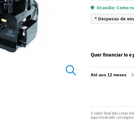
Ocasião: Como n
* Despesas de env
Quer financiar lo 
Até aos 12 meses
S
O valor final das cotas m
Pode escolhê-lo no 
aqui mostrado correspond
Só precisará do 
número de cartão