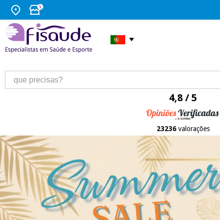
4,8 / 5
23236
valorações