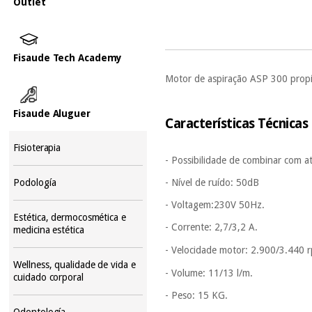
Outlet
Fisaude Tech Academy
Motor de aspiração ASP 300
prop
Fisaude Aluguer
Características Técnicas
Fisioterapia
- Possibilidade de combinar com a
Podología
- Nível de ruído: 50dB
- Voltagem:
230V 50Hz.
Estética, dermocosmética e
- Corrente:
2,7/3,2 A.
medicina estética
- Velocidade motor: 2.900/3.440 
Wellness, qualidade de vida e
- Volume: 11/13 l/m.
cuidado corporal
- Peso:
15 KG.
Odontología