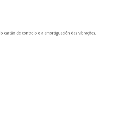
 si
porque a SeQura colabora com a Fisaude para que assim seja.
ente
, pois hoje paga apenas 1/3 do valor. As restantes duas
 cobradas no mesmo dia de cada mês.
sso.
Pode adiantar o pagamento total ou parcial quando quiser,
 ou truques.
o cartão de controlo e a amortiguación das vibrações.
protegidos.
Não vendemos os seus dados a terceiros nem o
ra tentar vender-lhe um crédito pessoal.