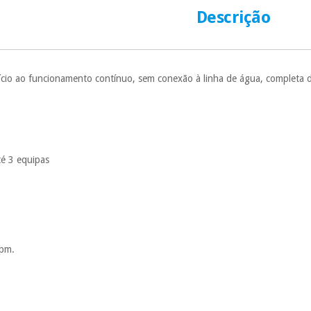
É gratuito para
Descrição
Muito conveni
prestações serão
Sem compromi
sem penalizações
ício ao funcionamento contínuo, sem conexão à linha de água, completa d
Os seus dados 
incomodaremos pa
té 3 equipas
rpm.