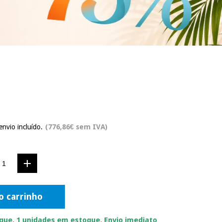
envio incluído.
(776,86€ sem IVA)
o carrinho
ue. 1 unidades em estoque. Envio imediato