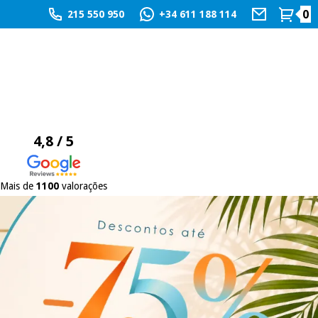
0
215 550 950
+34 611 188 114
4,8 / 5
Mais de
1100
valorações