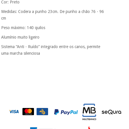
Cor: Preto
Fisaude para que
assim seja.
Medidas: Codera a punho 23cm. De punho a chão 76 - 96
Instrumental
cm
Muito
cirúrgico
conveniente
, pois
(liquidação)
Peso máximo: 140 quilos
hoje paga apenas 1/3
do valor. As restantes
Alumínio muito ligeiro
duas prestações
serão cobradas no
Sistema “Anti - Ruído” integrado entre os canos, permite
mesmo dia de cada
uma marcha silenciosa
mês.
Sem
compromisso.
Pode adiantar o
pagamento total ou
parcial quando
quiser, sem
penalizações ou
truques.
Os seus dados
protegidos.
Não
vendemos os seus
dados a terceiros