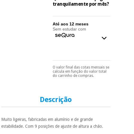
essencial
tranquilamente por mês?
para
Fisaude
Desportos
coronavirus
Aluguer
e jogos
Até aos 12 meses
Sem estudar com
Vestuário
Aerobic,
sanitário
fitness e
pilates
Veterinária
Desportos
Ortopedia
O valor final das cotas mensais se
Pode escolhê-lo no final
e jogos
calcula em função do valor total
do processo de compra,
do carrinho de compras.
ao escolher o método de
Instrumental
pagamento.
Só
cirúrgico
Vestuário
precisará do seu
(liquidação)
documento de
sanitário
identificação,
Descrição
número de
telemóvel e número
de cartão.
Veterinária
Muito ligeiras, fabricadas em alumínio e de grande
É gratuito para si
estabilidade. Com 9 posições de ajuste de altura a chão.
porque a SeQura
Ortopedia
colabora com a