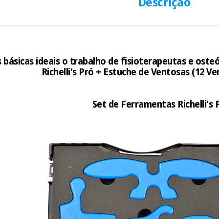
Descrição
Muito conveni
prestações serão
Sem compromi
sem penalizações
Os seus dados 
básicas ideais o trabalho de fisioterapeutas e ost
incomodaremos pa
Richelli's Pró + Estuche de Ventosas (12 Ve
Set de Ferramentas Richelli's 