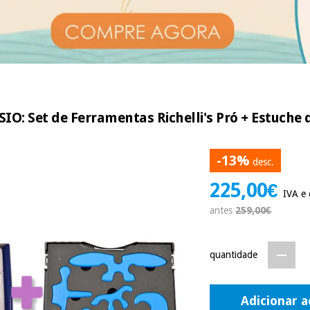
O: Set de Ferramentas Richelli's Pró + Estuche 
-13%
desc.
225,00€
IVA e 
antes
259,00€
quantidade
Adicionar a