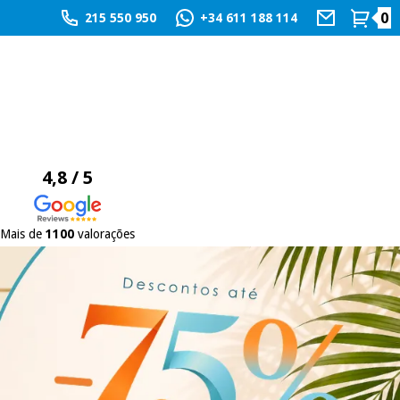
0
215 550 950
+34 611 188 114
4,8 / 5
Mais de
1100
valorações