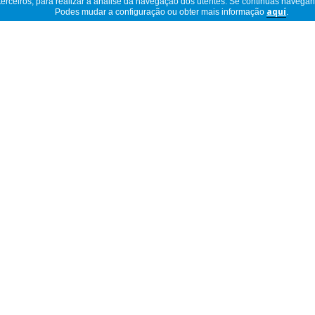
 terceiros, para realizar a análise da navegação dos utentes. Se continuas navega
Podes mudar a configuração ou obter mais informação
aquí
.
o com uma mão.
Ler descrição completa