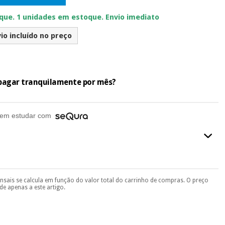
ue. 1 unidades em estoque. Envio imediato
io incluído no preço
e pagar tranquilamente por mês?
em estudar com
ensais se calcula em função do valor total do carrinho de compras. O preço
final do processo de compra, ao escolher o método de pagamento.
e apenas a este artigo.
seu documento de identificação, número de telemóvel e
.
 si
porque a SeQura colabora com a Fisaude para que assim seja.