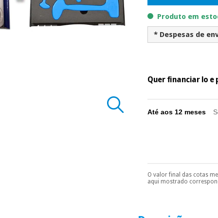
Produto em estoq
* Despesas de env
Quer financiar lo 
Até aos 12 meses
S
O valor final das cotas m
Pode escolhê-lo no 
aqui mostrado correspond
Só precisará do 
número de cartão
É gratuito para