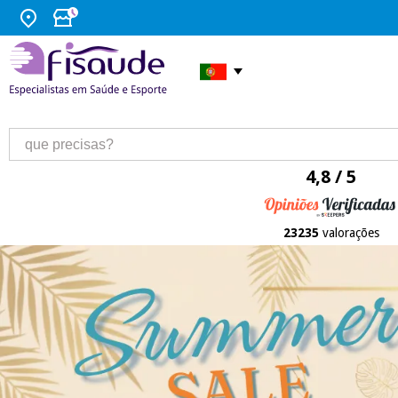
4,8 / 5
23235
valorações