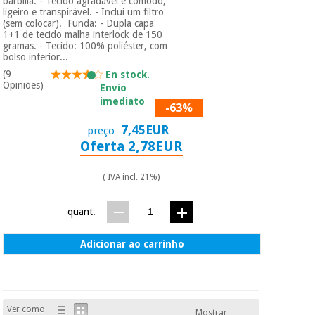
barbilla. - Tecido agradável e cómodo,
ligeiro e transpirável. - Inclui um filtro
(sem colocar). Funda: - Dupla capa
1+1 de tecido malha interlock de 150
gramas. - Tecido: 100% poliéster, com
bolso interior...
(9
En stock.
Opiniões)
Envio
imediato
-63%
7,45EUR
preço
Oferta 2,78EUR
( IVA incl. 21%)
quant.
Adicionar ao carrinho
Ver como
Mostrar