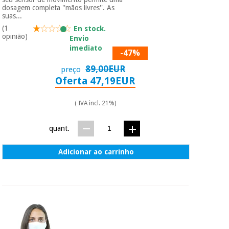
dosagem completa ''mãos livres''. As
suas...
Instrumental
(1
En stock.
opinião)
cirúrgico
Envio
(liquidação)
imediato
-47%
89,00EUR
preço
Oferta 47,19EUR
( IVA incl. 21%)
quant.
Adicionar ao carrinho