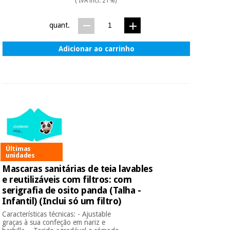
( IVA incl. 21%)
quant.
Adicionar ao carrinho
Últimas
unidades
Mascaras sanitárias de teia lavables
e reutilizáveis com filtros: com
serigrafia de osito panda (Talha -
Infantil) (Inclui só um filtro)
Características técnicas: - Ajustable
graças à sua confeção em nariz e