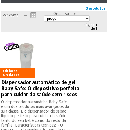
essencial
para
Fisaude
3 produtos
Desportos
coronavirus
Organizar por
Aluguer
Ver como
e jogos
Página
1
de 1
Vestuário
Aerobic,
sanitário
fitness e
pilates
Veterinária
Desportos
Ortopedia
e jogos
Últimas
unidades
Instrumental
Dispensador automático de gel
cirúrgico
Vestuário
Baby Safe: O dispositivo perfeito
(liquidação)
sanitário
para cuidar da saúde sem riscos
O dispensador automático Baby Safe
é um dos produtos mais avançados da
Veterinária
sua classe. É o dispensador de sabão
líquido perfeito para cuidar da saúde
tanto do seu bebé como do resto da
família. Características técnicas: - O
Ortopedia
seu sensor de movimento permite uma