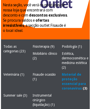
Novidades
Nesta seção, você verá os produtos de
Material
Medicina
nossa loja que encontrará com
médico
tradicional
desconto e com
descontos exclusivos
.
chinesa
sanitário
Novidades
Se procura saldos e
ofertas
Ofertas
irresistíveis
, a secção outlet Fisaude é
Mobiliário
o local ideal.
Medicina
clínico
tradicional
Outlet
Ofertas
chinesa
Gabinetes
Todas as
Fisioterapia
(9)
Podología
(1)
terapêuticos
categorias
(23)
Mobiliário clínico
Estética,
(2)
dermocosmética e
Fisaude
Mobiliário
Outlet
Material de
medicina estética
Tech
clínico
proteção
Academy
(2)
essencial
Veterinária
(1)
Fisaude ocasião
Material de
para
Gabinetes
(1)
proteção
coronavirus
essencial para
Fisaude
terapêuticos
Fisaude
coronavirus
(3)
Tech
Aluguer
Aerobic,
Academy
Summer sale
(3)
Instrumental
fitness
Material de
cirúrgico
e
proteção
(liquidação)
(1)
pilates