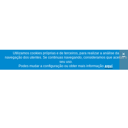
×
Utilizamos cookies próprias e de terceiros, para realizar a análise da
navegação dos utentes. Se continuas navegando, consideramos que aceitas o
seu uso.
Podes mudar a configuração ou obter mais informação
aquí
.