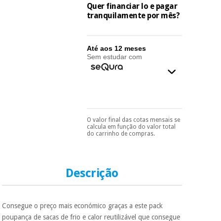
essencial
Quer financiar lo e pagar
para
Fisaude
tranquilamente por mês?
Desportos
coronavirus
Aluguer
e jogos
Até aos 12 meses
Vestuário
Aerobic,
Sem estudar com
sanitário
fitness e
pilates
Veterinária
Desportos
Ortopedia
e jogos
O valor final das cotas mensais se
Pode escolhê-lo no final
calcula em função do valor total
do processo de compra,
do carrinho de compras.
Instrumental
ao escolher o método de
cirúrgico
Vestuário
pagamento.
Só
(liquidação)
precisará do seu
sanitário
documento de
identificação,
Descrição
número de
telemóvel e número
Veterinária
de cartão.
Consegue o preço mais económico graças a este pack
É gratuito para si
Ortopedia
poupança de sacas de frio e calor reutilizável que consegue
porque a SeQura