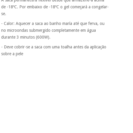
A saca permanecerá flexível desde que armazene-a acima
dados a terceiros
de -18ºC. Por embaixo de -18ºC o gel começará a congelar-
nem o
incomodaremos para
se.
tentar vender-lhe um
- Calor: Aquecer a saca ao banho maría até que ferva, ou
crédito pessoal.
no microondas submergido completamente em água
durante 3 minutos (600W).
- Deve cobrir-se a saca com uma toalha antes da aplicação
sobre a pele