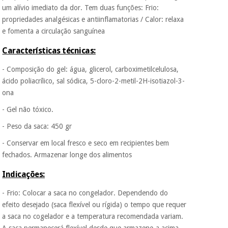
um alívio imediato da dor. Tem duas funções: Frio:
colabora com a
Fisaude para que
propriedades analgésicas e antiinflamatorias / Calor: relaxa
Instrumental
assim seja.
e fomenta a circulação sanguínea
cirúrgico
Muito
(liquidação)
Características técnicas:
conveniente
, pois
hoje paga apenas 1/3
- Composição do gel: água, glicerol, carboximetilcelulosa,
do valor. As restantes
duas prestações
ácido poliacrílico, sal sódica, 5-cloro-2-metil-2H-isotiazol-3-
serão cobradas no
ona
mesmo dia de cada
mês.
- Gel não tóxico.
Sem
- Peso da saca: 450 gr
compromisso.
Pode adiantar o
- Conservar em local fresco e seco em recipientes bem
pagamento total ou
fechados. Armazenar longe dos alimentos
parcial quando
quiser, sem
Indicações:
penalizações ou
truques.
- Frio: Colocar a saca no congelador. Dependendo do
efeito desejado (saca flexível ou rígida) o tempo que requer
Os seus dados
protegidos.
Não
a saca no cogelador e a temperatura recomendada variam.
vendemos os seus