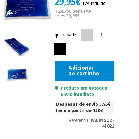
29,95€
IVA incluído.
Novidades
Material
(24,75€ sem IVA)
Medicina
antes
39,95€
médico
tradicional
chinesa
sanitário
Novidades
Ofertas
quantidade
Mobiliário
Medicina
clínico
tradicional
Outlet
Ofertas
chinesa
Gabinetes
terapêuticos
Adicionar
ao carrinho
Fisaude
Mobiliário
Outlet
Material de
Tech
clínico
proteção
Academy
Produto em estoque.
essencial
Envio imediato
para
Gabinetes
coronavirus
Despesas de envio 5,95€,
Fisaude
terapêuticos
Fisaude
livre a partir de 150€
Tech
Aluguer
Aerobic,
Academy
Referência:
PACK15UD-
fitness
41022
Material de
e
proteção
pilates