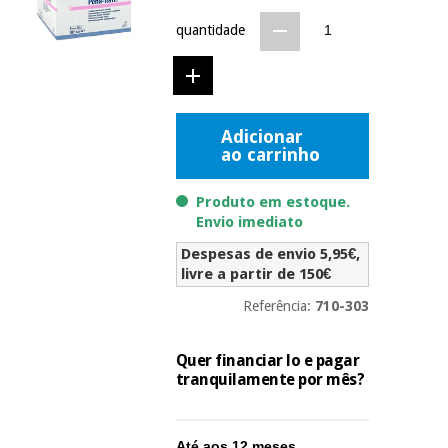
Novidades
quantidade
Material
Medicina
médico
tradicional
chinesa
sanitário
Novidades
Ofertas
Mobiliário
Adicionar
Medicina
clínico
ao carrinho
tradicional
Outlet
Ofertas
chinesa
Gabinetes
Produto em estoque.
terapêuticos
Envio imediato
Fisaude
Mobiliário
Despesas de envio 5,95€,
Outlet
Material de
Tech
clínico
livre a partir de 150€
proteção
Academy
essencial
Referência:
710-303
para
Gabinetes
coronavirus
Fisaude
terapêuticos
Fisaude
Quer financiar lo e pagar
Tech
Aluguer
tranquilamente por mês?
Aerobic,
Academy
fitness
Material de
e
proteção
pilates
Até aos 12 meses