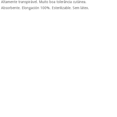
conveniente
, pois
Altamente transpirável. Muito boa tolerância cutánea.
hoje paga apenas 1/3
Absorbente. Elongación 100%. Esterilizable. Sem látex.
do valor. As restantes
Instrumental
duas prestações
cirúrgico
serão cobradas no
mesmo dia de cada
(liquidação)
mês.
Sem
compromisso.
Pode adiantar o
pagamento total ou
parcial quando
quiser, sem
penalizações ou
truques.
Os seus dados
protegidos.
Não
vendemos os seus
dados a terceiros
nem o
incomodaremos para
tentar vender-lhe um
crédito pessoal.