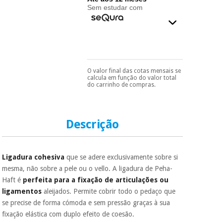
essencial
Sem estudar com
para
Fisaude
Desportos
coronavirus
Aluguer
e jogos
Vestuário
Aerobic,
sanitário
fitness e
O valor final das cotas mensais se
Pode escolhê-lo no final
pilates
calcula em função do valor total
do processo de compra,
do carrinho de compras.
Veterinária
ao escolher o método de
pagamento.
Só
Desportos
precisará do seu
Ortopedia
documento de
e jogos
identificação,
Descrição
número de
Instrumental
telemóvel e número
cirúrgico
de cartão.
Vestuário
(liquidação)
sanitário
Ligadura cohesiva
que se adere exclusivamente sobre si
É gratuito para si
mesma, não sobre a pele ou o vello. A ligadura de Peha-
porque a SeQura
Haft é
perfeita para a fixação de articulações ou
colabora com a
Veterinária
Fisaude para que
ligamentos
aleijados. Permite cobrir todo o pedaço que
assim seja.
se precise de forma cómoda e sem pressão graças à sua
fixação elástica com duplo efeito de coesão.
Muito
Ortopedia