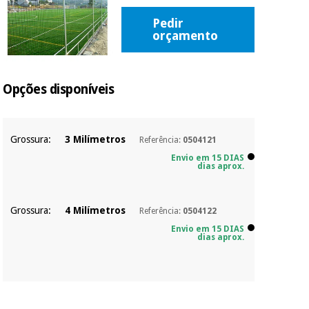
Novidades
Pedir
Material
Medicina
orçamento
médico
tradicional
chinesa
sanitário
Novidades
Ofertas
Mobiliário
Opções disponíveis
Medicina
clínico
tradicional
Outlet
Ofertas
chinesa
Gabinetes
Grossura:
3 Milímetros
Referência:
0504121
terapêuticos
Envio em 15 DIAS
Fisaude
Mobiliário
dias aprox.
Outlet
Material de
Tech
clínico
proteção
Academy
essencial
Grossura:
4 Milímetros
Referência:
0504122
para
Gabinetes
coronavirus
Envio em 15 DIAS
Fisaude
terapêuticos
dias aprox.
Fisaude
Tech
Aluguer
Aerobic,
Academy
fitness
Material de
e
proteção
pilates