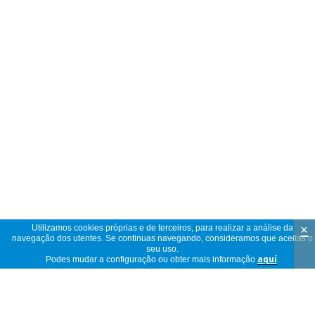
×
Utilizamos cookies próprias e de terceiros, para realizar a análise da
navegação dos utentes. Se continuas navegando, consideramos que aceitas o
seu uso.
Podes mudar a configuração ou obter mais informação
aquí
.