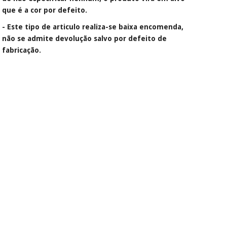
que é a cor por defeito.
Instrumental
- Este tipo de articulo realiza-se baixa encomenda,
cirúrgico
não se admite devolução salvo por defeito de
(liquidação)
fabricação.