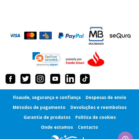
conveniente
, pois
hoje paga apenas 1/3
do valor. As restantes
Instrumental
duas prestações
cirúrgico
serão cobradas no
mesmo dia de cada
(liquidação)
mês.
Sem
compromisso.
Pode adiantar o
pagamento total ou
parcial quando
quiser, sem
penalizações ou
truques.
Os seus dados
Fisaude, segurança e confiança
Despesas de envio
protegidos.
Não
vendemos os seus
Métodos de pagamento
Devoluções e reembolsos
dados a terceiros
nem o
Garantia de produtos
Política de cookies
incomodaremos para
Onde estamos
Contacto
tentar vender-lhe um
crédito pessoal.