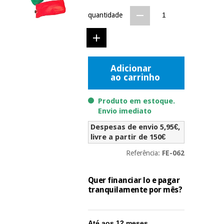
Novidades
quantidade
Material
Medicina
médico
tradicional
chinesa
sanitário
Novidades
Ofertas
Mobiliário
Adicionar
Medicina
clínico
ao carrinho
tradicional
Outlet
Ofertas
chinesa
Gabinetes
Produto em estoque.
terapêuticos
Envio imediato
Fisaude
Mobiliário
Despesas de envio 5,95€,
Outlet
Material de
Tech
clínico
livre a partir de 150€
proteção
Academy
essencial
Referência:
FE-062
para
Gabinetes
coronavirus
Fisaude
terapêuticos
Fisaude
Quer financiar lo e pagar
Tech
Aluguer
tranquilamente por mês?
Aerobic,
Academy
fitness
Material de
e
proteção
pilates
Até aos 12 meses