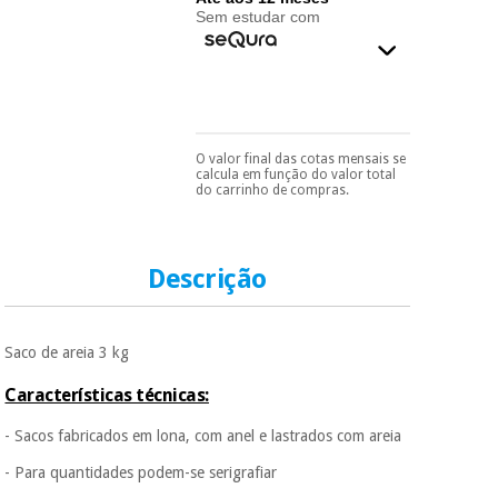
essencial
Sem estudar com
para
Fisaude
Desportos
coronavirus
Aluguer
e jogos
Vestuário
Aerobic,
sanitário
fitness e
O valor final das cotas mensais se
Pode escolhê-lo no final
pilates
calcula em função do valor total
do processo de compra,
do carrinho de compras.
Veterinária
ao escolher o método de
pagamento.
Só
Desportos
precisará do seu
Ortopedia
documento de
e jogos
identificação,
Descrição
número de
Instrumental
telemóvel e número
cirúrgico
de cartão.
Vestuário
(liquidação)
sanitário
Saco de areia 3 kg
É gratuito para si
porque a SeQura
Características técnicas:
colabora com a
Veterinária
Fisaude para que
- Sacos fabricados em lona, com anel e lastrados com areia
assim seja.
- Para quantidades podem-se serigrafiar
Muito
Ortopedia